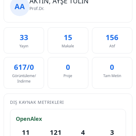
AKTİN, AYŞE TÜLİN
AA
Prof.Dr.
33
15
156
Yayın
Makale
Atıf
617/0
0
0
Görüntüleme/
Proje
Tam Metin
İndirme
DIŞ KAYNAK METRIKLERI
OpenAlex
11
121
4
3