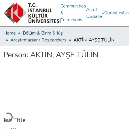
Communities
All of
&
Statistics
Un
DSpace
Collections
Home
Bölüm & Birim & Kişi
Araştırmacılar / Researchers
AKTİN, AYŞE TÜLİN
Person:
AKTİN, AYŞE TÜLİN
Loading...
Job Title