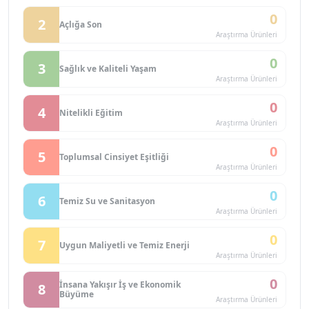
0
2
Açlığa Son
Araştırma Ürünleri
0
3
Sağlık ve Kaliteli Yaşam
Araştırma Ürünleri
0
4
Nitelikli Eğitim
Araştırma Ürünleri
0
5
Toplumsal Cinsiyet Eşitliği
Araştırma Ürünleri
0
6
Temiz Su ve Sanitasyon
Araştırma Ürünleri
0
7
Uygun Maliyetli ve Temiz Enerji
Araştırma Ürünleri
0
İnsana Yakışır İş ve Ekonomik
8
Büyüme
Araştırma Ürünleri