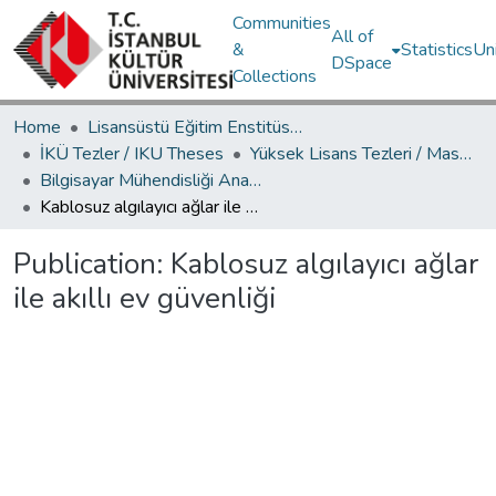
Communities
All of
&
Statistics
Un
DSpace
Collections
Home
Lisansüstü Eğitim Enstitüsü / Postgraduate Education Institute
İKÜ Tezler / IKU Theses
Yüksek Lisans Tezleri / Master's Theses
Bilgisayar Mühendisliği Ana Bilim Dalı / Department of Computer Engineering
Kablosuz algılayıcı ağlar ile akıllı ev güvenliği
Publication:
Kablosuz algılayıcı ağlar
ile akıllı ev güvenliği