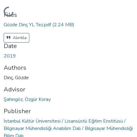
ading...
Files
Gözde Dinç YL Tez.pdf
(2.24 MB)
Alıntıla
Date
2019
Authors
Dinç, Gözde
Advisor
Şahingöz, Özgür Koray
Publisher
İstanbul Kültür Üniversitesi / Lisansüstü Eğitim Enstitüsü /
Bilgisayar Mühendisliği Anabilim Dalı / Bilgisayar Mühendisliği
Bilim Dalı