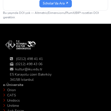
Scholar'da Ara ↗
Bu yayında DOI yok — Altmetric/Dimensions/PlumX/BIP! rozetleri DOI
gerektirir.
(0212) 498 41 41
(0212) 498 43 06
kultur@iku.edu.tr
E5 Karayolu üzeri Bakırköy
34158 İstanbul
e-Üniversite
Orion
CATS
Unidocs
Unitime
Açık Erişim