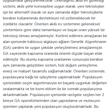
uygulamalar geliştirilmektedir. Önerdiğimiz akıllı ev güvenliği
sistemi, akıllı şehir konseptine uygun olarak, yeni teknolojiler
için bir alternatif olacak ve aynı zamanda diğer teknolojilerle
beraber kullanımında destekleyici rol üstlenebilecek bir
özellikte olacaktır. Önerilen akıllı ev sisteminin geleneksel
yöntemlere göre daha tamamlayıcı ve başarı oranı yüksek bir
teknoloji olması amaçlanmıştır. Kontrol edilmesi amaçlanan bir
alan içerisinde kablosuz algılayıcı ağların Genetik Algoritmanın
(GA) yardımı ile uygun şekilde yerleştirilmesi amaçlanmıştır.
GA sayesinde kapsama oranında önemli ölçüde başarı elde
edilmiştir. Bu olumlu kapsama oranlarının sonucuyla beraber
aynı zamanda geliştirilen sistem, hızlı düğüm yerleştirme,
enerji ve maliyet tasarrufu sağlamaktadır. Önerilen sistemde,
popülasyana bağlı bir iyileştirme yapılmaktadır. Popülasyon
içerisindeki seçim algoritmasıyla en başarılı uygunluk değerleri
sıralanmakta ve bir kısmı elitizm ile bir sonraki popülasyona
aktarılmaktadır. Popülasyon içerisinde rastgele seçilen her 2
bireye GA operatörlerinden olan çaprazlama ve mutasyon
işlemleri yapılarak yeni popülasyon oluşturulmaktadır. Bu