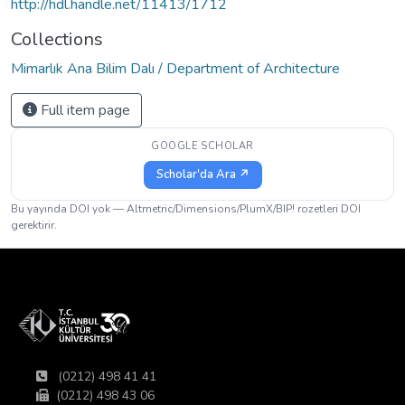
http://hdl.handle.net/11413/1712
Collections
Mimarlık Ana Bilim Dalı / Department of Architecture
Full item page
GOOGLE SCHOLAR
Scholar'da Ara ↗
Bu yayında DOI yok — Altmetric/Dimensions/PlumX/BIP! rozetleri DOI
gerektirir.
(0212) 498 41 41
(0212) 498 43 06