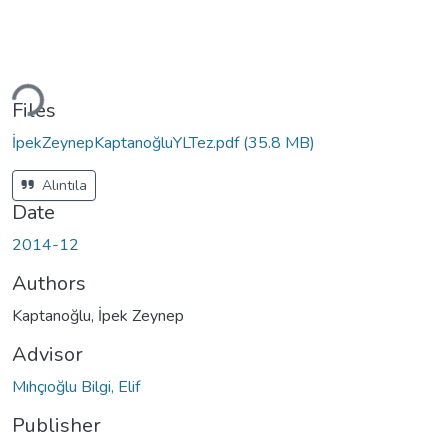
Loading...
Files
İpekZeynepKaptanoğluYLTez.pdf
(35.8 MB)
Alıntıla
Date
2014-12
Authors
Kaptanoğlu, İpek Zeynep
Advisor
Mıhçıoğlu Bilgi, Elif
Publisher