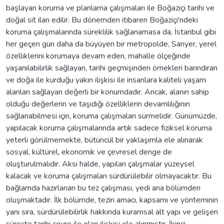
başlayan koruma ve planlama çalışmaları ile Boğaziçi tarihi ve
doğal sit ilan edilir. Bu dönemden itibaren Boğaziçi'ndeki
koruma çalışmalarında süreklilik sağlanamasa da, İstanbul gibi
her geçen gün daha da büyüyen bir metropolde, Sarıyer, yerel
özelliklerini korumaya devam eden, mahalle ölçeğinde
yaşanılabilirlik sağlayan, tarihi geçmişinden örnekleri barındıran
ve doğa ile kurduğu yakın ilişkisi ile insanlara kaliteli yaşam
alanları sağlayan değerli bir konumdadır. Ancak, alanın sahip
olduğu değerlerin ve taşıdığı özelliklerin devamlılığının
sağlanabilmesi için, koruma çalışmaları sürmelidir. Günümüzde,
yapılacak koruma çalışmalarında artık sadece fiziksel koruma
yeterli görülmemekte, bütüncül bir yaklaşımla ele alınarak
sosyal, kültürel, ekonomik ve çevresel denge de
oluşturulmalıdır. Aksi halde, yapılan çalışmalar yüzeysel
kalacak ve koruma çalışmaları sürdürülebilir olmayacaktır. Bu
bağlamda hazırlanan bu tez çalışması, yedi ana bölümden
oluşmaktadır. İlk bölümde, tezin amacı, kapsamı ve yönteminin
yanı sıra, sürdürülebilirlik hakkında kuramsal alt yapı ve gelişen
süreçte tarihi çevre ile olan ilişkisi ele alınmıştır. İkinci