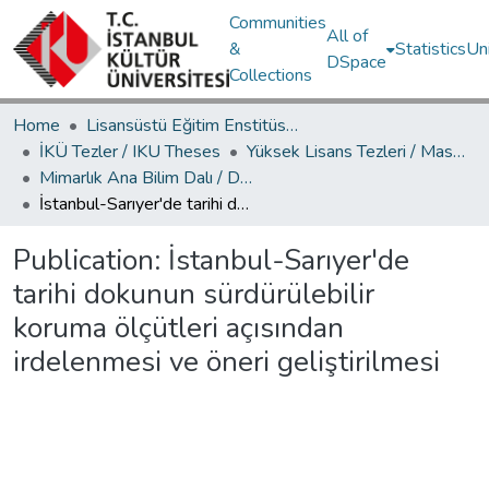
Communities
All of
&
Statistics
Un
DSpace
Collections
Home
Lisansüstü Eğitim Enstitüsü / Postgraduate Education Institute
İKÜ Tezler / IKU Theses
Yüksek Lisans Tezleri / Master's Theses
Mimarlık Ana Bilim Dalı / Department of Architecture
İstanbul-Sarıyer'de tarihi dokunun sürdürülebilir koruma ölçütleri açısından irdelenmesi ve öneri geliştirilmesi
Publication:
İstanbul-Sarıyer'de
tarihi dokunun sürdürülebilir
koruma ölçütleri açısından
irdelenmesi ve öneri geliştirilmesi