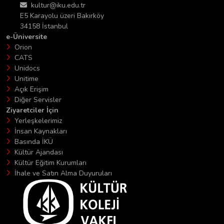
kultur@iku.edu.tr
E5 Karayolu üzeri Bakırköy
34158 İstanbul
e-Üniversite
Orion
CATS
Unidocs
Unitime
Açık Erişim
Diğer Servisler
Ziyaretciler İçin
Yerleşkelerimiz
İnsan Kaynakları
Basında İKÜ
Kültür Ajandası
Kültür Eğitim Kurumları
İhale ve Satın Alma Duyuruları