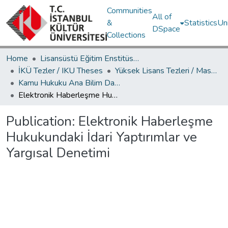
Communities
All of
&
Statistics
Un
DSpace
Collections
Home
Lisansüstü Eğitim Enstitüsü / Postgraduate Education Institute
İKÜ Tezler / IKU Theses
Yüksek Lisans Tezleri / Master's Theses
Kamu Hukuku Ana Bilim Dalı / Department of Public Law
Elektronik Haberleşme Hukukundaki İdari Yaptırımlar ve Yargısal Denetimi
Publication:
Elektronik Haberleşme
Hukukundaki İdari Yaptırımlar ve
Yargısal Denetimi