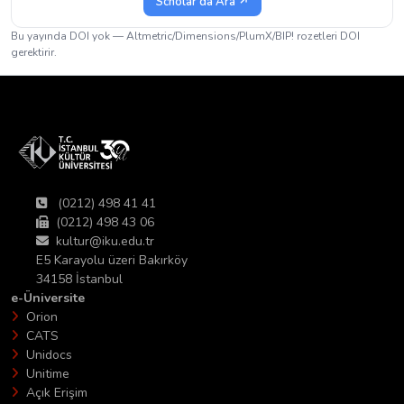
Scholar'da Ara ↗
Bu yayında DOI yok — Altmetric/Dimensions/PlumX/BIP! rozetleri DOI
gerektirir.
(0212) 498 41 41
(0212) 498 43 06
kultur@iku.edu.tr
E5 Karayolu üzeri Bakırköy
34158 İstanbul
e-Üniversite
Orion
CATS
Unidocs
Unitime
Açık Erişim