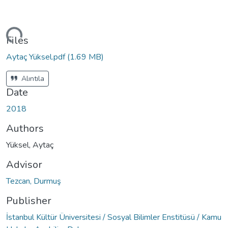
ding...
Files
Aytaç Yüksel.pdf
(1.69 MB)
Alıntıla
Date
2018
Authors
Yüksel, Aytaç
Advisor
Tezcan, Durmuş
Publisher
İstanbul Kültür Üniversitesi / Sosyal Bilimler Enstitüsü / Kamu