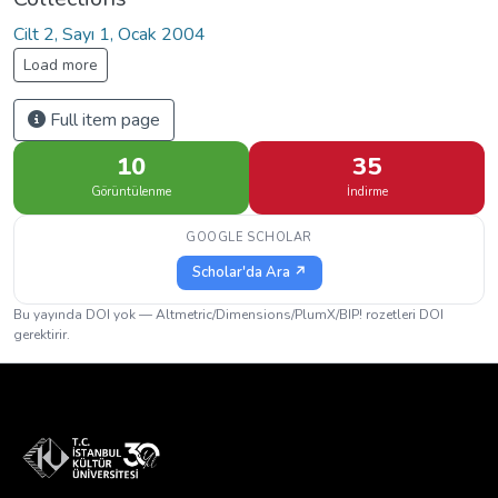
Cilt 2, Sayı 1, Ocak 2004
Load more
Full item page
10
35
Görüntülenme
İndirme
GOOGLE SCHOLAR
Scholar'da Ara ↗
Bu yayında DOI yok — Altmetric/Dimensions/PlumX/BIP! rozetleri DOI
gerektirir.