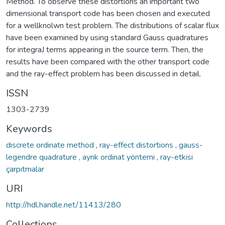
Method. To observe these distortions an important two
dimensional transport code has been chosen and executed
for a wellknolwn test problem. The distributions of scalar flux
have been examined by using standard Gauss quadratures
for integraJ terms appearing in the source term. Then, the
results have been compared with the other transport code
and the ray-effect problem has been discussed in detail.
ISSN
1303-2739
Keywords
discrete ordinate method
,
ray-effect distortions
,
gauss-
legendre quadrature
,
ayrık ordinat yöntemi
,
ray-etkisi
çarpıtmalar
URI
http://hdl.handle.net/11413/280
Collections