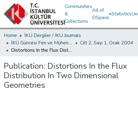
Communities
All of
&
Statistics
Un
DSpace
Collections
Home
İKÜ Dergiler / IKU Journals
İKÜ Güncesi Fen ve Mühendislik Bilimleri / Journal of İstanbul Kültür University Science and Engineering
Cilt 2, Sayı 1, Ocak 2004
Distortions In the Flux Distribution In Two Dimensional Geometries
Publication:
Distortions In the Flux
Distribution In Two Dimensional
Geometries