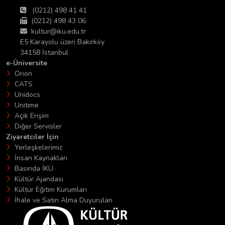
(0212) 498 41 41
(0212) 498 43 06
kultur@iku.edu.tr
E5 Karayolu üzeri Bakırköy
34158 İstanbul
e-Üniversite
Orion
CATS
Unidocs
Unitime
Açık Erişim
Diğer Servisler
Ziyaretciler İçin
Yerleşkelerimiz
İnsan Kaynakları
Basında İKÜ
Kültür Ajandası
Kültür Eğitim Kurumları
İhale ve Satın Alma Duyuruları