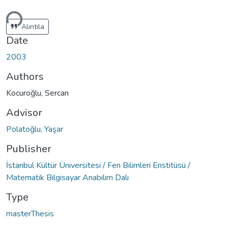
ding...
Alıntıla
Date
2003
Authors
Kocuroğlu, Sercan
Advisor
Polatoğlu, Yaşar
Publisher
İstanbul Kültür Üniversitesi / Fen Bilimleri Enstitüsü /
Matematik Bilgisayar Anabilim Dalı
Type
masterThesis