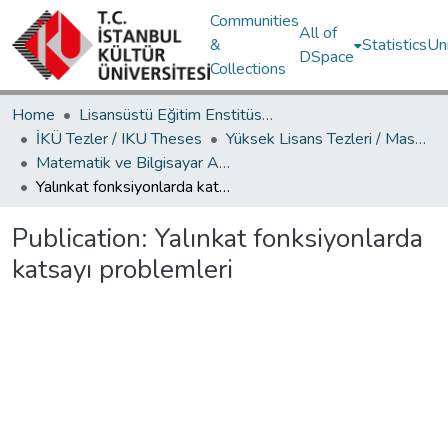
Communities
All of
&
Statistics
Un
DSpace
Collections
Home
Lisansüstü Eğitim Enstitüsü / Postgraduate Education Institute
İKÜ Tezler / IKU Theses
Yüksek Lisans Tezleri / Master's Theses
Matematik ve Bilgisayar Ana Bilim Dalı / Department of Mathematics and Computer Science
Yalınkat fonksiyonlarda katsayı problemleri
Publication:
Yalınkat fonksiyonlarda
katsayı problemleri