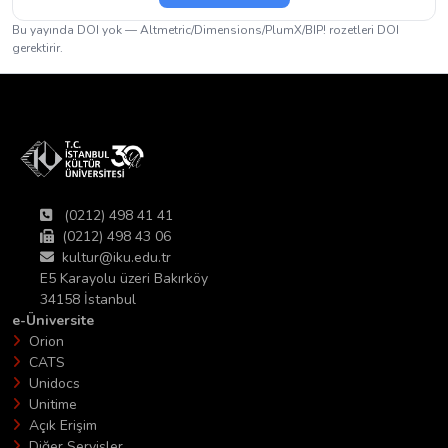
Bu yayında DOI yok — Altmetric/Dimensions/PlumX/BIP! rozetleri DOI
gerektirir.
(0212) 498 41 41
(0212) 498 43 06
kultur@iku.edu.tr
E5 Karayolu üzeri Bakırköy
34158 İstanbul
e-Üniversite
Orion
CATS
Unidocs
Unitime
Açık Erişim
Diğer Servisler