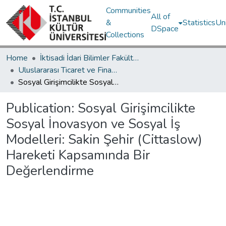
Communities
All of
&
Statistics
Un
DSpace
Collections
Home
İktisadi İdari Bilimler Fakültesi / Faculty of Economics and Administrative Sciences
Uluslararası Ticaret ve Finansman Bölümü / Department of International Trade and Finance
Sosyal Girişimcilikte Sosyal İnovasyon ve Sosyal İş Modelleri: Sakin Şehir (Cittaslow) Hareketi Kapsamında Bir Değerlendirme
Publication:
Sosyal Girişimcilikte
Sosyal İnovasyon ve Sosyal İş
Modelleri: Sakin Şehir (Cittaslow)
Hareketi Kapsamında Bir
Değerlendirme