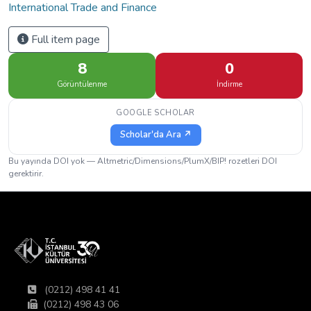
International Trade and Finance
Full item page
8
0
Görüntülenme
İndirme
GOOGLE SCHOLAR
Scholar'da Ara ↗
Bu yayında DOI yok — Altmetric/Dimensions/PlumX/BIP! rozetleri DOI
gerektirir.
(0212) 498 41 41
(0212) 498 43 06