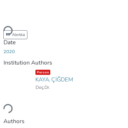
ding...
Alıntıla
Date
2020
Institution Authors
Item type:
,
Person
KAYA, ÇİĞDEM
Doç.Dr.
ding...
Authors