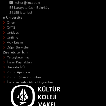
kultur@iku.edu.tr
E5 Karayolu üzeri Bakırköy
34158 İstanbul
e-Üniversite
Orion
CATS
Unidocs
Unitime
Açık Erişim
Diğer Servisler
Ziyaretciler İçin
Yerleşkelerimiz
İnsan Kaynakları
Basında İKÜ
Kültür Ajandası
Kültür Eğitim Kurumları
İhale ve Satın Alma Duyuruları