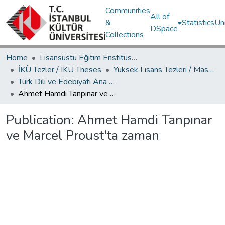
Communities
All of
&
Statistics
Un
DSpace
Collections
Home
Lisansüstü Eğitim Enstitüsü / Postgraduate Education Institute
İKÜ Tezler / IKU Theses
Yüksek Lisans Tezleri / Master's Theses
Türk Dili ve Edebiyatı Ana Bilim Dalı / Department of Turkish Language and Literature
Ahmet Hamdi Tanpınar ve Marcel Proust'ta zaman
Publication:
Ahmet Hamdi Tanpınar
ve Marcel Proust'ta zaman