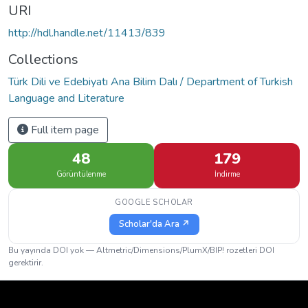
URI
http://hdl.handle.net/11413/839
Collections
Türk Dili ve Edebiyatı Ana Bilim Dalı / Department of Turkish
Language and Literature
Full item page
48
179
Görüntülenme
İndirme
GOOGLE SCHOLAR
Scholar'da Ara ↗
Bu yayında DOI yok — Altmetric/Dimensions/PlumX/BIP! rozetleri DOI
gerektirir.