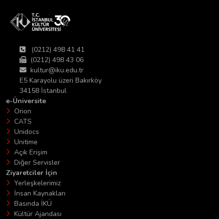
(0212) 498 41 41
(0212) 498 43 06
kultur@iku.edu.tr
E5 Karayolu üzeri Bakırköy
34158 İstanbul
e-Üniversite
Orion
CATS
Unidocs
Unitime
Açık Erişim
Diğer Servisler
Ziyaretciler İçin
Yerleşkelerimiz
İnsan Kaynakları
Basında İKÜ
Kültür Ajandası