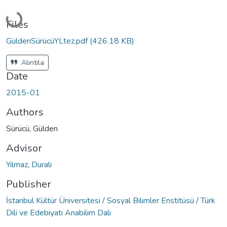
Loading...
Files
GüldenSürücüYLtez.pdf
(426.18 KB)
Alıntıla
Date
2015-01
Authors
Sürücü, Gülden
Advisor
Yılmaz, Durali
Publisher
İstanbul Kültür Üniversitesi / Sosyal Bilimler Enstitüsü / Türk
Dili ve Edebiyatı Anabilim Dalı