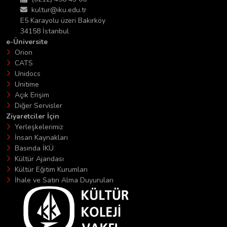
kultur@iku.edu.tr
E5 Karayolu üzeri Bakırköy
34158 İstanbul
e-Üniversite
Orion
CATS
Unidocs
Unitime
Açık Erişim
Diğer Servisler
Ziyaretciler İçin
Yerleşkelerimiz
İnsan Kaynakları
Basında İKÜ
Kültür Ajandası
Kültür Eğitim Kurumları
İhale ve Satın Alma Duyuruları