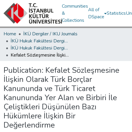
Communities
All of
&
Statistics
Un
DSpace
Collections
Home
İKÜ Dergiler / IKU Journals
İKÜ Hukuk Fakültesi Dergisi / Journal of Istanbul Kultur University Faculty of Law
İKÜ Hukuk Fakültesi Dergisi Cilt 16, Sayı 2-3, (2017) Makale Koleksiyon
Kefalet Sözleşmesine İlişkin Olarak Türk Borçlar Kanununda ve Türk Ticaret Kanununda Yer Alan ve Birbiri İle Çeliştikleri Düşünülen Bazı Hükümlere İlişkin Bir Değerlendirme
Publication:
Kefalet Sözleşmesine
İlişkin Olarak Türk Borçlar
Kanununda ve Türk Ticaret
Kanununda Yer Alan ve Birbiri İle
Çeliştikleri Düşünülen Bazı
Hükümlere İlişkin Bir
Değerlendirme