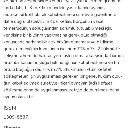
kefalet sözleşmesinde kendi el yazısıyla belirtmediği durum-
larda dahi, TTK m.7 hükmündeki yasal karine uyarınca
müteselsil kefil olarak kabuledilmesi suretiyle giderilmesi
daha doğru olacaktır.TBK’da, kefilin, borçlunun yasal
temerrüdünün sonuçlarından sorumlu tutulabil-mesi için,
kendisine bir bildirim yapılmasına gerek olup olmadığı
konusunda herhangibir açık hüküm olmaması ve bildirime
gerek olmadığının kabulünün ise, hem TTKm.7/I, 2 hükmü ile
çelişmesi hem de hakkaniyete aykırı olması karşısında, burada
örtülübir kanun boşluğu bulunduğunun kabul edilmesi ve bu
örtülü boşluğun da, TTK m.7/I, 2hükmünün -tüm kefalet
sözleşmeleri için uygulanması gereken bir genel hüküm oldu-
ğun kabul edilmek suretiyle- ticari olmayan (adi) kefalet
sözleşmelerine de uygulanmasısuretiyle doldurulması daha
uygun olacaktır.
ISSN
1309-8837