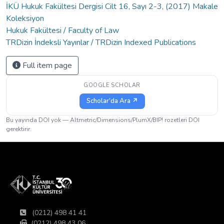
İKÜ Hukuk Fakültesi Dergisi Cilt 16, Sayı 2-3, (2017) Makale
Koleksiyon
Hukuk Fakültesi / Faculty of Law
TRDizin İndeksli Yayınlar / TRDizin Indexed Publications
Full item page
GOOGLE SCHOLAR
Scholar'da Ara ↗
Bu yayında DOI yok — Altmetric/Dimensions/PlumX/BIP! rozetleri DOI
gerektirir.
(0212) 498 41 41
(0212) 498 43 06