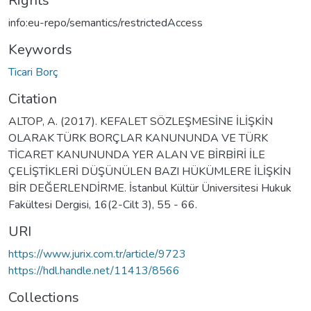
Rights
info:eu-repo/semantics/restrictedAccess
Keywords
Ticari Borç
Citation
ALTOP, A. (2017). KEFALET SÖZLEŞMESİNE İLİŞKİN
OLARAK TÜRK BORÇLAR KANUNUNDA VE TÜRK
TİCARET KANUNUNDA YER ALAN VE BİRBİRİ İLE
ÇELİŞTİKLERİ DÜŞÜNÜLEN BAZI HÜKÜMLERE İLİŞKİN
BİR DEĞERLENDİRME. İstanbul Kültür Üniversitesi Hukuk
Fakültesi Dergisi, 16(2-Cilt 3), 55 - 66.
URI
https://www.jurix.com.tr/article/9723
https://hdl.handle.net/11413/8566
Collections