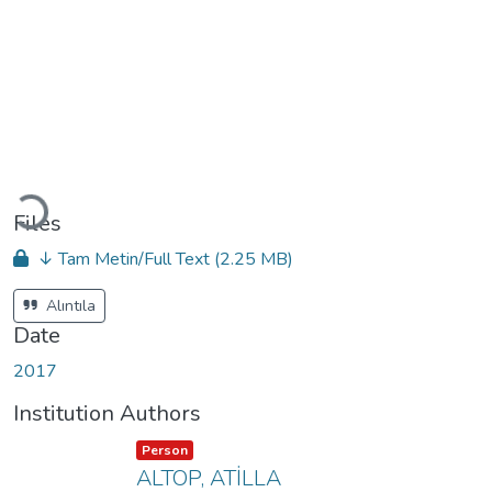
Loading...
Files
↓ Tam Metin/Full Text
(2.25 MB)
Alıntıla
Date
2017
Institution Authors
Item type:
,
Person
ALTOP, ATİLLA