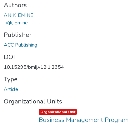
Authors
ANIK, EMİNE
Tığlı, Emine
Publisher
ACC Publishing
DOI
10.15295/bmij.v12i1.2354
Type
Article
Organizational Units
Item type:
,
Organizational Unit
Business Management Program