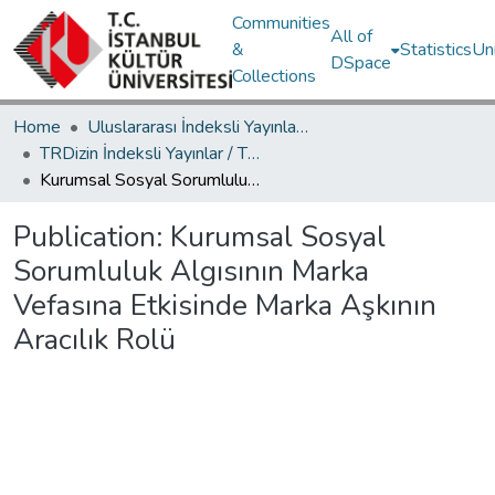
Communities
All of
&
Statistics
Un
DSpace
Collections
Home
Uluslararası İndeksli Yayınlar / International Indexed Publications
TRDizin İndeksli Yayınlar / TRDizin Indexed Publications
Kurumsal Sosyal Sorumluluk Algısının Marka Vefasına Etkisinde Marka Aşkının Aracılık Rolü
Publication:
Kurumsal Sosyal
Sorumluluk Algısının Marka
Vefasına Etkisinde Marka Aşkının
Aracılık Rolü