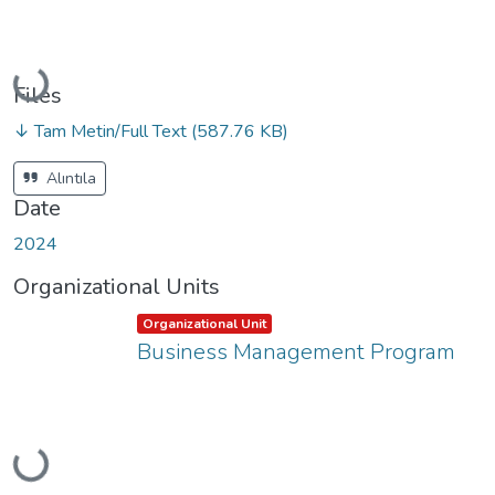
Loading...
Files
↓ Tam Metin/Full Text
(587.76 KB)
Alıntıla
Date
2024
Organizational Units
Item type:
,
Organizational Unit
Business Management Program
Loading...