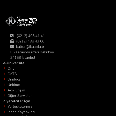
(0212) 498 41 41
(0212) 498 43 06
kultur@iku.edu.tr
E5 Karayolu üzeri Bakırköy
34158 İstanbul
e-Üniversite
Orion
CATS
Unidocs
Unitime
Açık Erişim
Diğer Servisler
Ziyaretciler İçin
Yerleşkelerimiz
İnsan Kaynakları