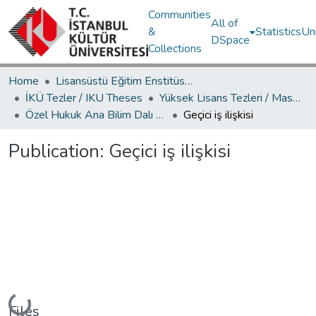
Communities
All of
&
Statistics
Un
DSpace
Collections
Home
Lisansüstü Eğitim Enstitüsü / Postgraduate Education Institute
İKÜ Tezler / IKU Theses
Yüksek Lisans Tezleri / Master's Theses
Özel Hukuk Ana Bilim Dalı / Department of Private Law
Geçici iş ilişkisi
Publication:
Geçici iş ilişkisi
Loading...
Files