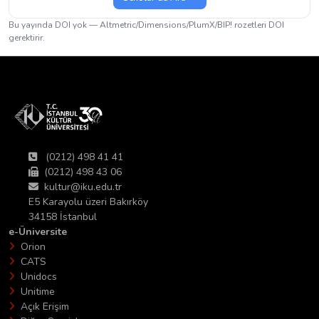
Bu yayında DOI yok — Altmetric/Dimensions/PlumX/BIP! rozetleri DOI
gerektirir.
(0212) 498 41 41
(0212) 498 43 06
kultur@iku.edu.tr
E5 Karayolu üzeri Bakırköy
34158 İstanbul
e-Üniversite
Orion
CATS
Unidocs
Unitime
Açık Erişim