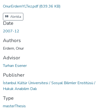
OnurErdemYLTez.pdf
(839.36 KB)
Alıntıla
Date
2007-12
Authors
Erdem, Onur
Advisor
Turhan Esener
Publisher
İstanbul Kültür Üniversitesi / Sosyal Bilimler Enstitüsü /
Hukuk Anabilim Dalı
Type
masterThesis