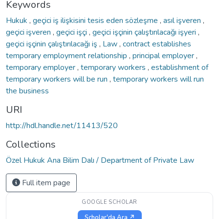
Keywords
Hukuk
,
geçici iş ilişkisini tesis eden sözleşme
,
asıl işveren
,
geçici işveren
,
geçici işçi
,
geçici işçinin çalıştırılacağı işyeri
,
geçici işçinin çalıştırılacağı iş
,
Law
,
contract establishes
temporary employment relationship
,
principal employer
,
temporary employer
,
temporary workers
,
establishment of
temporary workers will be run
,
temporary workers will run
the business
URI
http://hdl.handle.net/11413/520
Collections
Özel Hukuk Ana Bilim Dalı / Department of Private Law
Full item page
GOOGLE SCHOLAR
Scholar'da Ara ↗