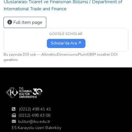
Uluslararası Ticaret ve Finansman Bölümü / Department of
International Trade and Finance
Full item page
GOOGLE SCHOLAR
Scholar'da Ara ↗
Bu yayında DOI yok — Altmetric/Dimensions/PlumX/BIP! rozetleri DOI
gerektirir.
(0212) 498 41 41
(0212) 498 43 06
kultur@iku.edu.tr
E5 Karayolu üzeri Bakırköy