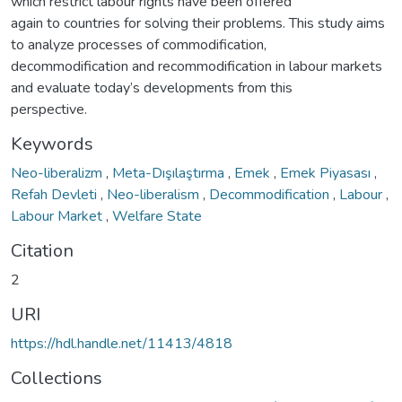
which restrict labour rights have been offered
again to countries for solving their problems. This study aims
to analyze processes of commodification,
decommodification and recommodification in labour markets
and evaluate today’s developments from this
perspective.
Keywords
Neo-liberalizm
,
Meta-Dışılaştırma
,
Emek
,
Emek Piyasası
,
Refah Devleti
,
Neo-liberalism
,
Decommodification
,
Labour
,
Labour Market
,
Welfare State
Citation
2
URI
https://hdl.handle.net/11413/4818
Collections