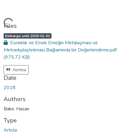
ading...
Files
A
,
Embargo until 2030-01-01
c
Esneklik ve Emek Emeğin Metalaşması ve
c
e
Metradışılaştırılması Bağlamında bir Değerlendirme.pdf
s
s
(975.72 KB)
s
t
a
t
Alıntıla
u
s
Date
:
2018
Authors
Bakır, Hasan
Type
Article