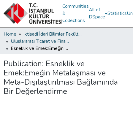
Communities
All of
&
Statistics
Un
DSpace
Collections
Home
İktisadi İdari Bilimler Fakültesi / Faculty of Economics and Administrative Sciences
Uluslararası Ticaret ve Finansman Bölümü / Department of International Trade and Finance
Esneklik ve Emek:Emeğin Metalaşması ve Meta-Dışılaştırılması Bağlamında Bir Değerlendirme
Publication:
Esneklik ve
Emek:Emeğin Metalaşması ve
Meta-Dışılaştırılması Bağlamında
Bir Değerlendirme