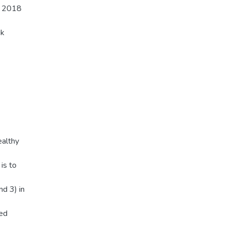
ve 2018
ik
ealthy
is to
d 3) in
sed