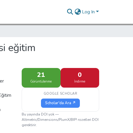
Log In
si eğitim
21
0
er
Görüntülenme
İndirme
GOOGLE SCHOLAR
Eğitim
Scholar'da Ara ↗
n
Bu yayında DOI yok —
Altmetric/Dimensions/PlumX/BIP! rozetleri DOI
gerektirir.