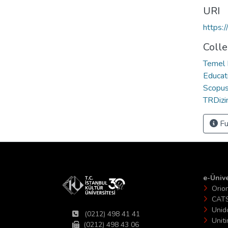
URI
https:
Colle
Temel 
Educat
Scopus 
TRDizin
Fu
e-Ünive
Orio
CAT
Unid
(0212) 498 41 41
Unit
(0212) 498 43 06