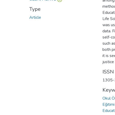
among 
method
Type
Educat
Article
Life S
was us
data. F
self-c
such as
both pr
it is s
justice
ISSN
1305-
Keyw
Okul Ö
Eğitim
Educat