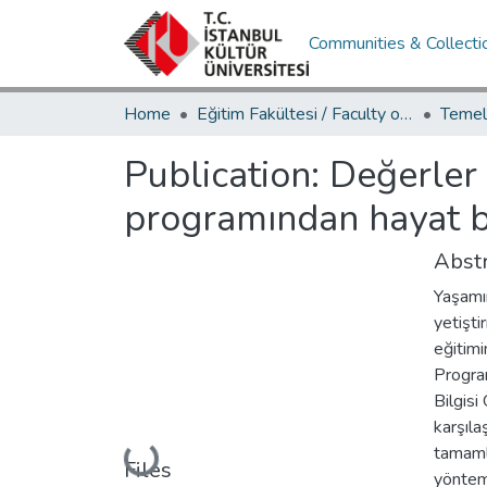
Communities & Collecti
Home
Eğitim Fakültesi / Faculty of Education
Publication:
Değerler 
programından hayat b
Abstr
Yaşamım
yetişt
eğitimi
Progra
Bilgisi
karşıla
tamaml
Loading...
Files
yöntem