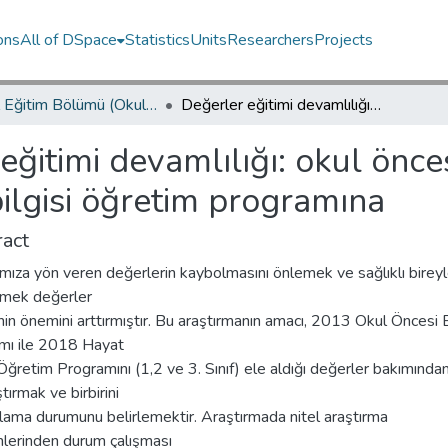
ons
All of DSpace
Statistics
Units
Researchers
Projects
Temel Eğitim Bölümü (Okul Öncesi Eğitimi) / Department of Elementary Education
Değerler eğitimi devamlılığı: okul öncesi eğitim programından hayat bilgisi öğretim programına
eğitimi devamlılığı: okul önce
ilgisi öğretim programına
act
ıza yön veren değerlerin kaybolmasını önlemek ve sağlıklı bireyl
irmek değerler
nin önemini arttırmıştır. Bu araştırmanın amacı, 2013 Okul Öncesi 
mı ile 2018 Hayat
 Öğretim Programını (1,2 ve 3. Sınıf) ele aldığı değerler bakımında
ştırmak ve birbirini
ama durumunu belirlemektir. Araştırmada nitel araştırma
lerinden durum çalışması