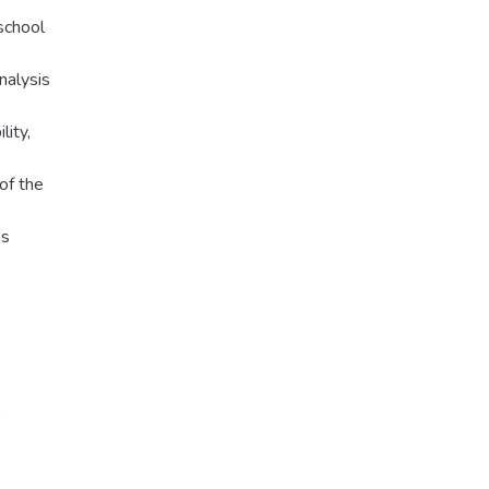
school
nalysis
lity,
of the
as