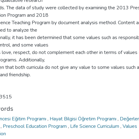
qualitative research
s. The data of study were collected by examining the 2013 Pre
ion Program and 2018
cience Teaching Program by document analysis method. Content a
ed to analyze the
inally, it has been determined that some values such as responsibi
ontrol, and some values
 love, respect, do not complement each other in terms of values 
ograms. Additionally,
een that both curricula do not give any value to some values such 
 and friendship.
3515
ords
ncesi Eğitim Programı
,
Hayat Bilgisi Öğretim Programı
,
Değerler
i
,
Preschool Education Program
,
Life Science Curriculum
,
Values
ion