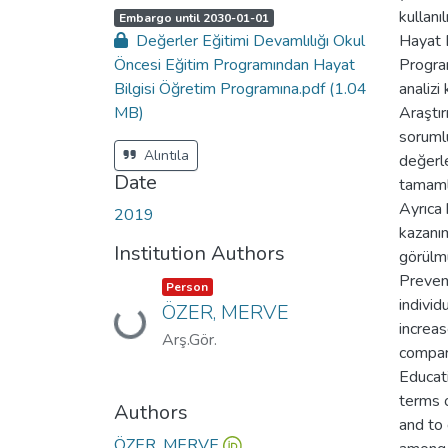
kullanı
A
,
Embargo until 2030-01-01
c
Değerler Eğitimi Devamlılığı Okul
Hayat 
c
e
Öncesi Eğitim Programından Hayat
Program
s
s
Bilgisi Öğretim Programına.pdf
(1.04
analizi 
s
t
MB)
Araştır
a
t
sorumlu
u
s
Alıntıla
değerle
:
Date
tamamla
Ayrıca 
2019
kazanım
Institution Authors
görülm
Prevent
Item type:
,
Person
individ
ÖZER, MERVE
Loading...
increas
Arş.Gör.
compar
Educat
terms o
Authors
and to
ÖZER, MERVE