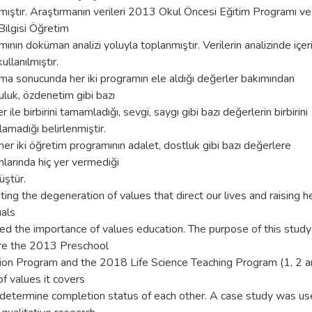
lmıştır. Araştırmanın verileri 2013 Okul Öncesi Eğitim Programı 
Bilgisi Öğretim
ının doküman analizi yoluyla toplanmıştır. Verilerin analizinde içer
kullanılmıştır.
ma sonucunda her iki programın ele aldığı değerler bakımından
luk, özdenetim gibi bazı
r ile birbirini tamamladığı, sevgi, saygı gibi bazı değerlerin birbirini
madığı belirlenmiştir.
her iki öğretim programının adalet, dostluk gibi bazı değerlere
larında hiç yer vermediği
üştür.
ing the degeneration of values that direct our lives and raising h
uals
ed the importance of values education. The purpose of this study 
e the 2013 Preschool
ion Program and the 2018 Life Science Teaching Program (1, 2 an
f values it covers
 determine completion status of each other. A case study was u