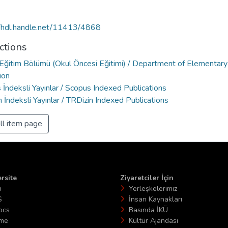
//hdl.handle.net/11413/4868
ctions
Eğitim Bölümü (Okul Öncesi Eğitimi) / Department of Elementary
ion
İndeksli Yayınlar / Scopus Indexed Publications
 İndeksli Yayınlar / TRDizin Indexed Publications
ll item page
rsite
Ziyaretciler İçin
n
Yerleşkelerimiz
S
İnsan Kaynakları
ocs
Basında İKÜ
ime
Kültür Ajandası