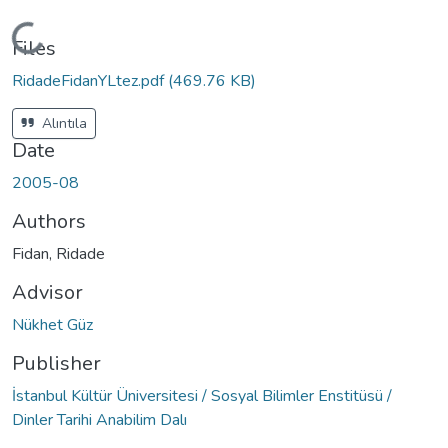
Loading...
Files
RidadeFidanYLtez.pdf
(469.76 KB)
Alıntıla
Date
2005-08
Authors
Fidan, Ridade
Advisor
Nükhet Güz
Publisher
İstanbul Kültür Üniversitesi / Sosyal Bilimler Enstitüsü /
Dinler Tarihi Anabilim Dalı