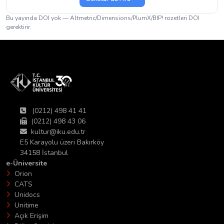
Bu yayında DOI yok — Altmetric/Dimensions/PlumX/BIP! rozetleri DOI
gerektirir.
(0212) 498 41 41
(0212) 498 43 06
kultur@iku.edu.tr
E5 Karayolu üzeri Bakırköy
34158 İstanbul
e-Üniversite
Orion
CATS
Unidocs
Unitime
Açık Erişim