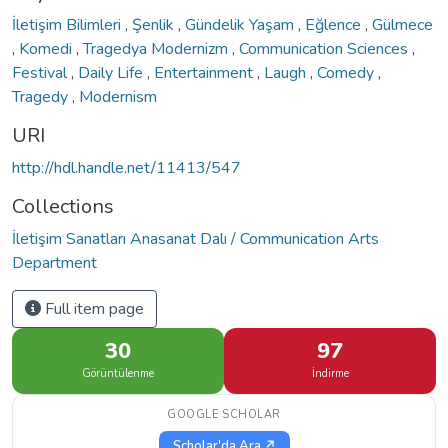
İletişim Bilimleri
,
Şenlik
,
Gündelik Yaşam
,
Eğlence
,
Gülmece
,
Komedi
,
Tragedya Modernizm
,
Communication Sciences
,
Festival
,
Daily Life
,
Entertainment
,
Laugh
,
Comedy
,
Tragedy
,
Modernism
URI
http://hdl.handle.net/11413/547
Collections
İletişim Sanatları Anasanat Dalı / Communication Arts
Department
Full item page
30
97
Görüntülenme
İndirme
GOOGLE SCHOLAR
Scholar'da Ara ↗