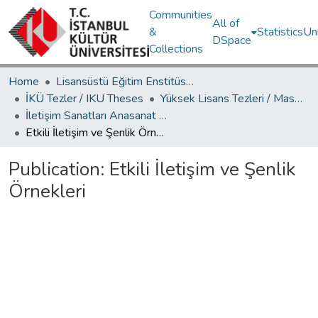
Communities
All of
&
Statistics
Un
DSpace
Collections
Home
Lisansüstü Eğitim Enstitüsü / Postgraduate Education Institute
İKÜ Tezler / IKU Theses
Yüksek Lisans Tezleri / Master's Theses
İletişim Sanatları Anasanat Dalı / Communication Arts Department
Etkili İletişim ve Şenlik Örnekleri
Publication:
Etkili İletişim ve Şenlik
Örnekleri