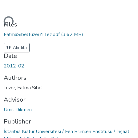
ding...
Files
FatmaSibelTüzerYLTez.pdf
(3.62 MB)
Alıntıla
Date
2012-02
Authors
Tüzer, Fatma Sibel
Advisor
Ümit Dikmen
Publisher
İstanbul Kültür Üniversitesi / Fen Bilimleri Enstitüsü / İnşaat