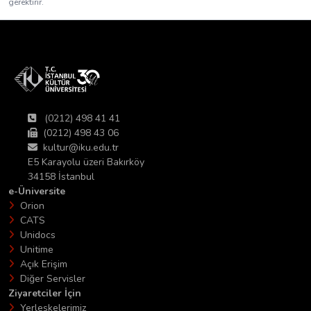
gerektirir.
(0212) 498 41 41
(0212) 498 43 06
kultur@iku.edu.tr
E5 Karayolu üzeri Bakırköy
34158 İstanbul
e-Üniversite
Orion
CATS
Unidocs
Unitime
Açık Erişim
Diğer Servisler
Ziyaretciler İçin
Yerleşkelerimiz