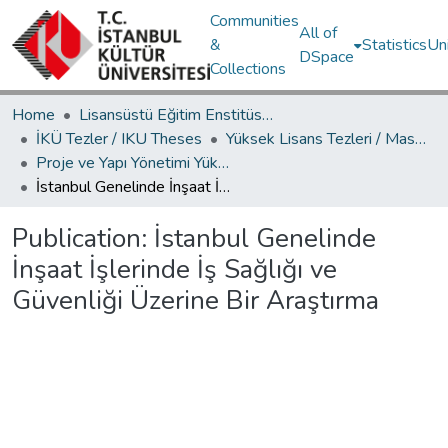
Communities
All of
&
Statistics
Un
DSpace
Collections
Home
Lisansüstü Eğitim Enstitüsü / Postgraduate Education Institute
İKÜ Tezler / IKU Theses
Yüksek Lisans Tezleri / Master's Theses
Proje ve Yapı Yönetimi Yüksek Lisans Programı / Project Management Master's Degree Program
İstanbul Genelinde İnşaat İşlerinde İş Sağlığı ve Güvenliği Üzerine Bir Araştırma
Publication:
İstanbul Genelinde
İnşaat İşlerinde İş Sağlığı ve
Güvenliği Üzerine Bir Araştırma