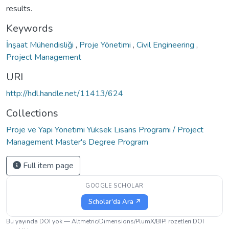
results.
Keywords
İnşaat Mühendisliği
,
Proje Yönetimi
,
Civil Engineering
,
Project Management
URI
http://hdl.handle.net/11413/624
Collections
Proje ve Yapı Yönetimi Yüksek Lisans Programı / Project
Management Master's Degree Program
Full item page
GOOGLE SCHOLAR
Scholar'da Ara ↗
Bu yayında DOI yok — Altmetric/Dimensions/PlumX/BIP! rozetleri DOI