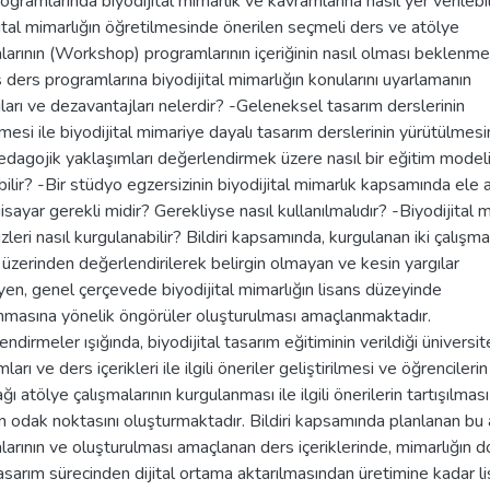
ogramlarında biyodijital mimarlık ve kavramlarına nasıl yer verilebil
ital mimarlığın öğretilmesinde önerilen seçmeli ders ve atölye
larının (Workshop) programlarının içeriğinin nasıl olması beklenm
 ders programlarına biyodijital mimarlığın konularını uyarlamanın
ları ve dezavantajları nelerdir? -Geleneksel tasarım derslerinin
mesi ile biyodijital mimariye dayalı tasarım derslerinin yürütülmes
pedagojik yaklaşımları değerlendirmek üzere nasıl bir eğitim model
bilir? -Bir stüdyo egzersizinin biyodijital mimarlık kapsamında ele 
lgisayar gerekli midir? Gerekliyse nasıl kullanılmalıdır? -Biyodijital 
zleri nasıl kurgulanabilir? Bildiri kapsamında, kurgulanan iki çalışm
 üzerinden değerlendirilerek belirgin olmayan ve kesin yargılar
en, genel çerçevede biyodijital mimarlığın lisans düzeyinde
nmasına yönelik öngörüler oluşturulması amaçlanmaktadır.
ndirmeler ışığında, biyodijital tasarım eğitiminin verildiği üniversit
arı ve ders içerikleri ile ilgili öneriler geliştirilmesi ve öğrencilerin
ağı atölye çalışmalarının kurgulanması ile ilgili önerilerin tartışılması
nin odak noktasını oluşturmaktadır. Bildiri kapsamında planlanan bu
larının ve oluşturulması amaçlanan ders içeriklerinde, mimarlığın 
tasarım sürecinden dijital ortama aktarılmasından üretimine kadar l