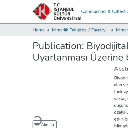
Communities & Collecti
Home
Mimarlık Fakültesi / Faculty of Architecture
Publication:
Biyodijit
Uyarlanması Üzerine 
Abstr
Biyodij
alan ve
fonksiy
yaklaşı
düşünse
özellik
etkin b
Loading...
Alıntıla
Mimarlı