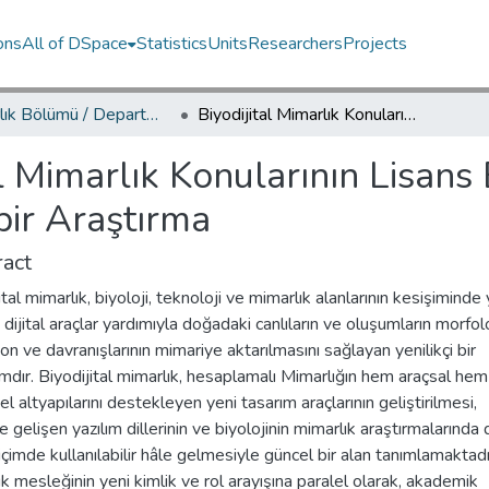
ons
All of DSpace
Statistics
Units
Researchers
Projects
Mimarlık Bölümü / Department of Architecture
Biyodijital Mimarlık Konularının Lisans Eğitimine Uyarlanması Üzerine bir Araştırma
al Mimarlık Konularının Lisans 
bir Araştırma
act
ital mimarlık, biyoloji, teknoloji ve mimarlık alanlarının kesişiminde 
 dijital araçlar yardımıyla doğadaki canlıların ve oluşumların morfolo
on ve davranışlarının mimariye aktarılmasını sağlayan yenilikçi bir
mdır. Biyodijital mimarlık, hesaplamalı Mimarlığın hem araçsal he
l altyapılarını destekleyen yeni tasarım araçlarının geliştirilmesi,
le gelişen yazılım dillerinin ve biyolojinin mimarlık araştırmalarında
içimde kullanılabilir hâle gelmesiyle güncel bir alan tanımlamaktadı
k mesleğinin yeni kimlik ve rol arayışına paralel olarak, akademik