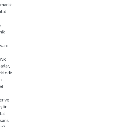
imarlık
ital
e
mik
vanı
rlık
rlar,
ktedir.
n
el
ler ve
ştir.
tal
isans