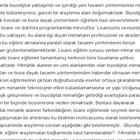
rda biyodijital yaklaşımın ve içerdiği yeni tasarım yöntemlerinin m
 ile bütünleşmesi, güncel bir araştırma alanı doğurmaktadır. Biyodij
k konuları ve buna dayalı yöntemlerin öğretimi bazı üniversitelerin
 lisans ve doktora programlarında mevcuttur. Lisansüstü seviyed
 bu yaklaşım, bu alana ilgi duyan mimarların profesyonel ve akade
 bu eğitimi almalarına paralel olarak tasarım yöntemlerini ileriye
ları gözlemlenebilmektedir. Lisans eğitimi sonucu verilen mimar ün
de lisans eğitimini tamamlamış herkesin bina tasarlama yetkisi
ktadır. Mimarlık alanının en yeni alanlarından olan biyodijital mima
ları ve buna dayalı tasarım yöntemlerinden haberdar olmayan mima
sel eğitimlerinin çıktıları doğrultusunda eserler ortaya çıkarabilme
um mimaride teknolojinin etkin kullanılamamasına ve yapı stoğunu
jik gelişmelere ve biyodijital mimarlığın getirdiği avantajlara paral
n bir biçimde büyümesine neden olmaktadır. Bunlara dayanarak
ital mimarlık alanının farkındalığının, lisans eğitiminde seçmeli ders
çalışmaları ile artırılması bu bildirinin motivasyonu olarak belirlenmi
psamında araştırma soruları aşağıdaki gibi belirlenmiştir; -Biyodiji
k, eğitim araştırmaları bağlamında nasıl tanımlanabilir? -Mimarlık l