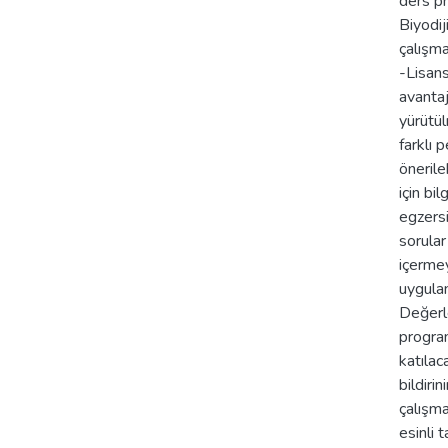
ders pr
Biyodij
çalışma
-Lisans
avantaj
yürütül
farklı 
önerile
için bi
egzersi
sorular
içermey
uygula
Değerle
programl
katılac
bildiri
çalışma
esinli 