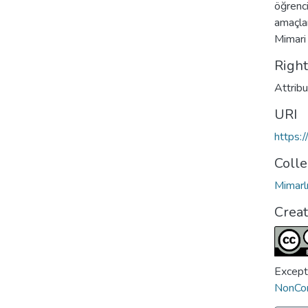
öğrenci
amaçlan
Mimari 
Righ
Attrib
URI
https:
Colle
Mimarl
Crea
Except
NonCom