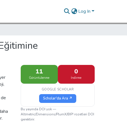
Log In
Eğitimine
11
0
yer
Görüntülenme
İndirme
ji,
GOOGLE SCHOLAR
m de
Scholar'da Ara ↗
Bu yayında DOI yok —
 daha
Altmetric/Dimensions/PlumX/BIP! rozetleri DOI
r.
gerektirir.