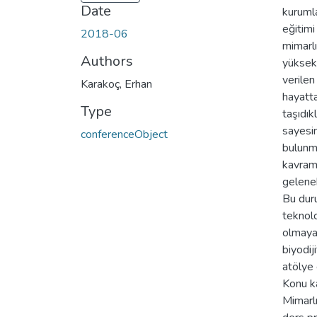
Date
kurumla
eğitimi
2018-06
mimarlı
Authors
yüksek
verilen
Karakoç, Erhan
hayatta
Type
taşıdık
sayesin
conferenceObject
bulunma
kavram
gelenek
Bu dur
teknolo
olmaya
biyodij
atölye 
Konu ka
Mimarlı