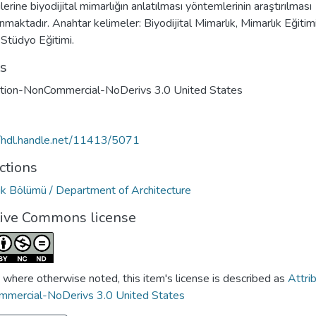
lerine biyodijital mimarlığın anlatılması yöntemlerinin araştırılması
maktadır. Anahtar kelimeler: Biyodijital Mimarlık, Mimarlık Eğitimi
Stüdyo Eğitimi.
ts
ution-NonCommercial-NoDerivs 3.0 United States
//hdl.handle.net/11413/5071
ctions
ık Bölümü / Department of Architecture
tive Commons license
 where otherwise noted, this item's license is described as
Attri
mercial-NoDerivs 3.0 United States