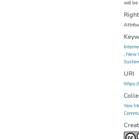
will b
Righ
Attrib
Keyw
İntern
,
New C
Syste
URI
https:
Colle
Yeni M
Commun
Crea