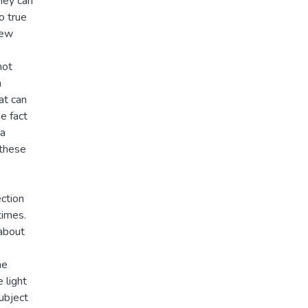
hey can
o true
new
not
h
at can
e fact
ia
 these
ection
times.
 about
he
 light
subject