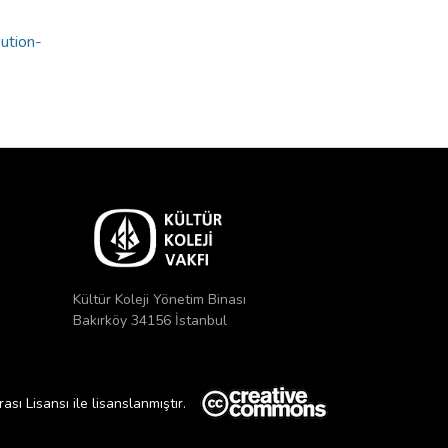
bution-
Kültür Koleji Yönetim Binası
Bakırköy 34156 İstanbul
ı Lisansı ile lisanslanmıştır.