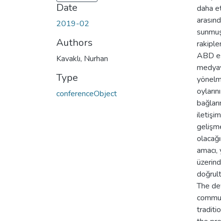
Date
daha et
arasınd
2019-02
sunmuşt
Authors
rakiple
ABD esk
Kavaklı, Nurhan
medyayı
Type
yönelme
oyların
conferenceObject
bağları
iletişi
gelişme
olacağı
amacı, 
üzerind
doğrult
The de
commun
traditi