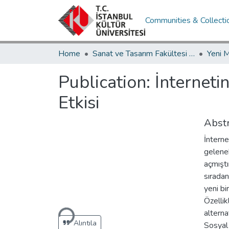
Communities & Collecti
Home
Sanat ve Tasarım Fakültesi / Faculty of Art and Design
Publication:
İnterneti
Etkisi
Abstr
İnterne
gelene
açmıştı
sıradan
yeni bi
Özellik
Loading...
alterna
Alıntıla
Sosyal 