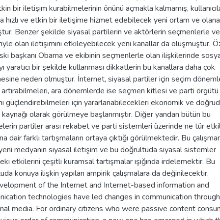
kin bir iletişim kurabilmelerinin önünü açmakla kalmamış, kullanıcıl
a hızlı ve etkin bir iletişime hizmet edebilecek yeni ortam ve olana
ur. Benzer şekilde siyasal partilerin ve aktörlerin seçmenlerle ve
riyle olan iletişimini etkileyebilecek yeni kanallar da oluşmuştur. Öz
i başkanı Obama ve ekibinin seçmenlerle olan ilişkilerinde sosya
 yaratıcı bir şekilde kullanması dikkatlerin bu kanallara daha çok
sine neden olmuştur. İnternet, siyasal partiler için seçim döneml
ı artırabilmeleri, ara dönemlerde ise seçmen kitlesi ve parti örgütü 
nı güçlendirebilmeleri için yararlanabilecekleri ekonomik ve doğrud
m kaynağı olarak görülmeye başlanmıştır. Diğer yandan bütün bu
lerin partiler arası rekabet ve parti sistemleri üzerinde ne tür etkil
na dair farklı tartışmaların ortaya çıktığı görülmektedir. Bu çalışma
yeni medyanın siyasal iletişim ve bu doğrultuda siyasal sistemler
eki etkilerini çeşitli kuramsal tartışmalar ışığında irdelemektir. Bu
uda konuya ilişkin yapılan ampirik çalışmalara da değinilecektir.
velopment of the Internet and Internet-based information and
ication technologies have led changes in communication through
onal media. For ordinary citizens who were passive content consu