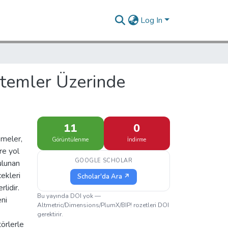
Log In
istemler Üzerinde
11
0
şmeler,
Görüntülenme
İndirme
re yol
GOOGLE SCHOLAR
ulunan
cekleri
Scholar'da Ara ↗
rlidir.
Bu yayında DOI yok —
eni
Altmetric/Dimensions/PlumX/BIP! rozetleri DOI
gerektirir.
törlerle