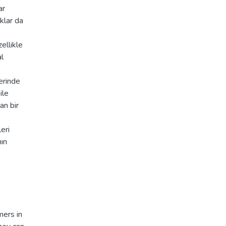
ar
klar da
ellikle
l
erinde
ile
an bir
eri
nın
mers in