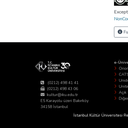
Except
NonCom
Fu
e-Ünive
Orio
CAT
Unid
(0212) 498 41 41
Unit
(0212) 498 43 06
Açık 
kultur@iku.edu.tr
Diğer
E5 Karayolu üzeri Bakırköy
34158 İstanbul
İstanbul Kültür Üniversitesi R