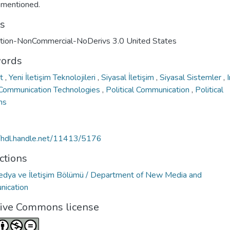
e mentioned.
ts
ution-NonCommercial-NoDerivs 3.0 United States
ords
et
,
Yeni İletişim Teknolojileri
,
Siyasal İletişim
,
Siyasal Sistemler
,
ommunication Technologies
,
Political Communication
,
Political
ms
//hdl.handle.net/11413/5176
ctions
edya ve İletişim Bölümü / Department of New Media and
ication
tive Commons license