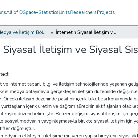
ons
All of DSpace
Statistics
Units
Researchers
Projects
Yeni Medya ve İletişim Bölümü / Department of New Media and Communication
İnternetin Siyasal İletişim ve Siyasal Sistemler Üzerinde Etkisi
n Siyasal İletişim ve Siyasal S
act
t ve internet tabanlı bilgi ve iletişim teknolojilerinde yaşanan geli
ksel medya dolayımıyla gerçekleşen iletişim düzeninde değişimle
r. Önceki iletişim düzeninde pasif bir içerik tüketicisi konumunda b
 yurttaşların içerik üretim ve dağıtım sürecinin aktif ajanları olabile
r iletişim düzeni belirmiştir. Benzer değişim siyasal iletişim için geçe
le sosyal medyanın yaygınlaşmasıyla birlikte siyasal iletişim için y
tifler doğmuştur.
medyanın etkileşimli iletişime izin veren yapısı bireylerin siyasi ak