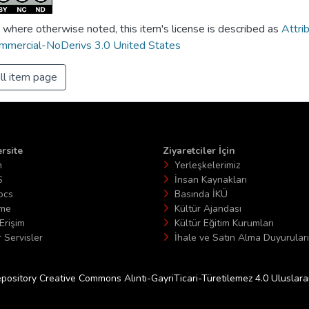
 where otherwise noted, this item's license is described as
Attri
mercial-NoDerivs 3.0 United States
ll item page
rsite
Ziyaretciler İçin
n
Yerleşkelerimiz
S
İnsan Kaynakları
ocs
Basında İKÜ
ime
Kültür Ajandası
Erişim
Kültür Eğitim Kurumları
 Servisler
İhale ve Satın Alma Duyuruları
epository Creative Commons Alıntı-GayriTicari-Türetilemez 4.0 Uluslararas