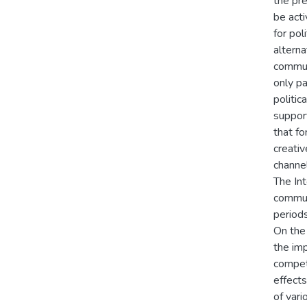
the pr
be acti
for pol
alterna
commun
only p
politic
support
that f
creativ
channel
The In
communi
periods
On the 
the im
compet
effects
of vari