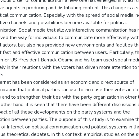
evious order of communication, a new one has emerged in which t
ve agents in producing and distributing content. This change is als
itical communication. Especially with the spread of social media, 
tive channels and possibilities become available for political
ication. Social media that allows interactive communication has 
aved the way for individuals to communicate more effectively wit
al actors, but also has provided new environments and facilities th
 fast and effective communication between users. Particularly, th
ormer US President Barrack Obama and his team used social med
ely in their relations with the voters has driven more attention to
s.
ternet has been considered as an economic and direct source of
cation that political parties can use to increase their votes in el
 and to strengthen their ties with the party organization in other 
other hand, it is seen that there have been different discussions
pact of all these developments on the party systems and the
ition between parties. The purpose of this study is to examine t
 of Internet on political communication and political systems in the
ous theoretical debates. In this context, empirical studies on the 