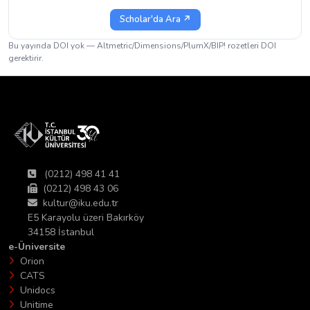
Scholar'da Ara ↗
Bu yayında DOI yok — Altmetric/Dimensions/PlumX/BIP! rozetleri DOI
gerektirir.
(0212) 498 41 41
(0212) 498 43 06
kultur@iku.edu.tr
E5 Karayolu üzeri Bakırköy
34158 İstanbul
e-Üniversite
Orion
CATS
Unidocs
Unitime