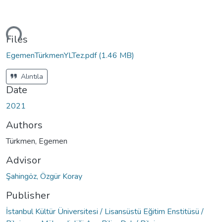
ading...
Files
EgemenTürkmenYLTez.pdf
(1.46 MB)
Alıntıla
Date
2021
Authors
Türkmen, Egemen
Advisor
Şahingöz, Özgür Koray
Publisher
İstanbul Kültür Üniversitesi / Lisansüstü Eğitim Enstitüsü /