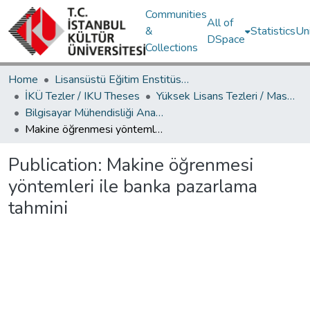
Communities
All of
&
Statistics
Un
DSpace
Collections
Home
Lisansüstü Eğitim Enstitüsü / Postgraduate Education Institute
İKÜ Tezler / IKU Theses
Yüksek Lisans Tezleri / Master's Theses
Bilgisayar Mühendisliği Ana Bilim Dalı / Department of Computer Engineering
Makine öğrenmesi yöntemleri ile banka pazarlama tahmini
Publication:
Makine öğrenmesi
yöntemleri ile banka pazarlama
tahmini