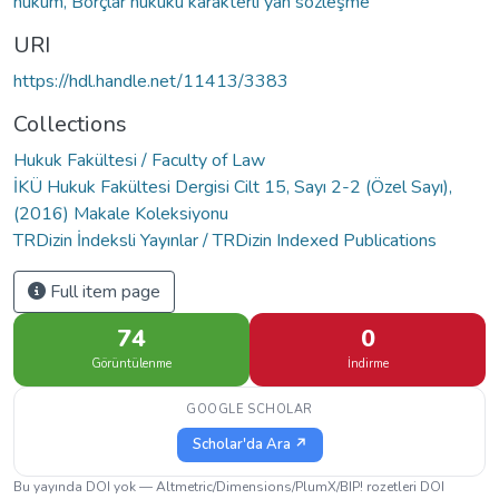
hüküm, Borçlar hukuku karakterli yan sözleşme
URI
https://hdl.handle.net/11413/3383
Collections
Hukuk Fakültesi / Faculty of Law
İKÜ Hukuk Fakültesi Dergisi Cilt 15, Sayı 2-2 (Özel Sayı),
(2016) Makale Koleksiyonu
TRDizin İndeksli Yayınlar / TRDizin Indexed Publications
Full item page
74
0
Görüntülenme
İndirme
GOOGLE SCHOLAR
Scholar'da Ara ↗
Bu yayında DOI yok — Altmetric/Dimensions/PlumX/BIP! rozetleri DOI