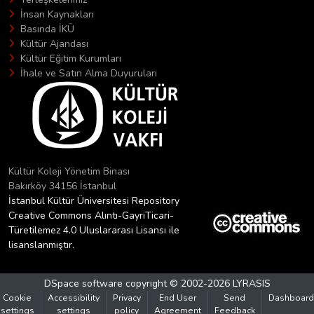
İnsan Kaynakları
Basında İKÜ
Kültür Ajandası
Kültür Eğitim Kurumları
İhale ve Satın Alma Duyuruları
Kültür Koleji Yönetim Binası
Bakırköy 34156 İstanbul
İstanbul Kültür Üniversitesi Repository
Creative Commons Alıntı-GayriTicari-
Türetilemez 4.0 Uluslararası Lisansı ile
lisanslanmıştır.
DSpace software
copyright © 2002-2026
LYRASIS
Cookie
Accessibility
Privacy
End User
Send
Dashboard
settings
settings
policy
Agreement
Feedback