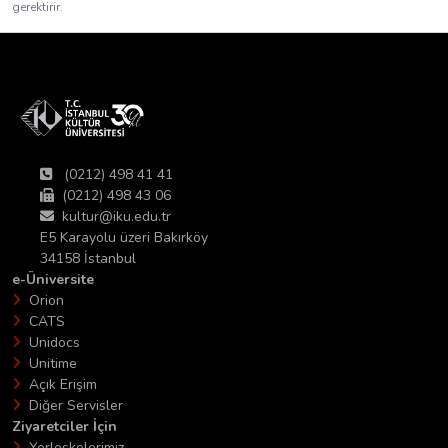
gerektirir.
(0212) 498 41 41
(0212) 498 43 06
kultur@iku.edu.tr
E5 Karayolu üzeri Bakırköy
34158 İstanbul
e-Üniversite
Orion
CATS
Unidocs
Unitime
Açık Erişim
Diğer Servisler
Ziyaretciler İçin
Yerleşkelerimiz