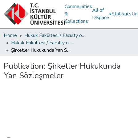
Communities
All of
&
Statistics
Un
DSpace
Collections
Home
Hukuk Fakültesi / Faculty of Law
Hukuk Fakültesi / Faculty of Law
Şirketler Hukukunda Yan Sözleşmeler
Publication:
Şirketler Hukukunda
Yan Sözleşmeler
Loading...