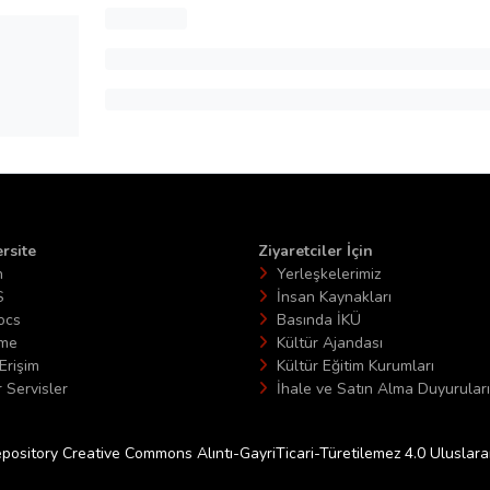
rsite
Ziyaretciler İçin
n
Yerleşkelerimiz
S
İnsan Kaynakları
ocs
Basında İKÜ
ime
Kültür Ajandası
Erişim
Kültür Eğitim Kurumları
 Servisler
İhale ve Satın Alma Duyuruları
epository Creative Commons Alıntı-GayriTicari-Türetilemez 4.0 Uluslararas