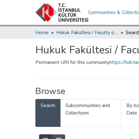
Communities & Collecti
Home
Hukuk Fakültesi / Faculty of Law
Searc
Hukuk Fakültesi / Fac
Permanent URI for this community
https://hdl.
Browse
Search
Subcommunities and
By Is
Collections
Date