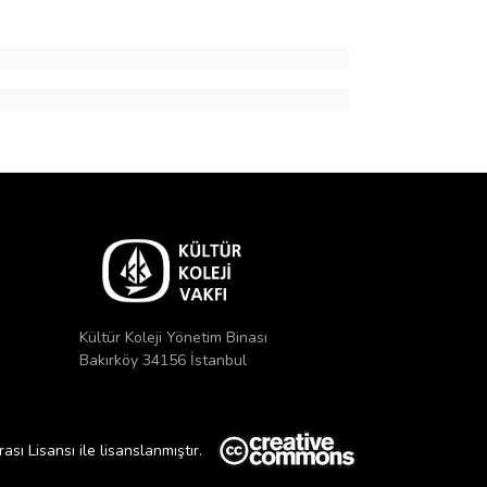
Kültür Koleji Yönetim Binası
Bakırköy 34156 İstanbul
ı Lisansı ile lisanslanmıştır.