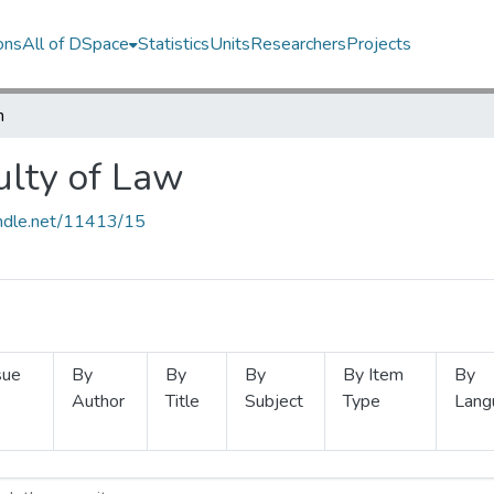
ons
All of DSpace
Statistics
Units
Researchers
Projects
h
ulty of Law
handle.net/11413/15
sue
By
By
By
By Item
By
Author
Title
Subject
Type
Lang