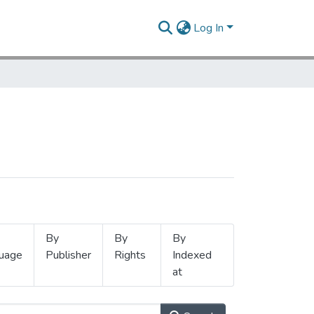
Log In
By
By
By
uage
Publisher
Rights
Indexed
at