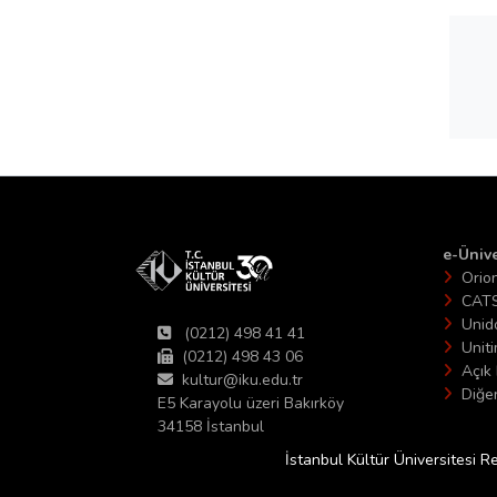
e-Ünive
Orio
CAT
Unid
(0212) 498 41 41
Unit
(0212) 498 43 06
Açık 
kultur@iku.edu.tr
Diğer
E5 Karayolu üzeri Bakırköy
34158 İstanbul
İstanbul Kültür Üniversitesi R