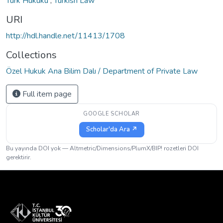
Türk Hukuku
,
Turkish Law
URI
http://hdl.handle.net/11413/1708
Collections
Özel Hukuk Ana Bilim Dalı / Department of Private Law
Full item page
GOOGLE SCHOLAR
Scholar'da Ara ↗
Bu yayında DOI yok — Altmetric/Dimensions/PlumX/BIP! rozetleri DOI
gerektirir.