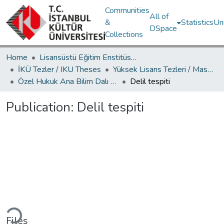
Communities
All of
&
Statistics
Un
DSpace
Collections
Home
Lisansüstü Eğitim Enstitüsü / Postgraduate Education Institute
İKÜ Tezler / IKU Theses
Yüksek Lisans Tezleri / Master's Theses
Özel Hukuk Ana Bilim Dalı / Department of Private Law
Delil tespiti
Publication:
Delil tespiti
Loading...
Files