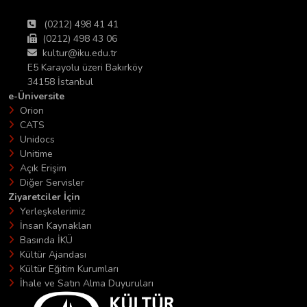
(0212) 498 41 41
(0212) 498 43 06
kultur@iku.edu.tr
E5 Karayolu üzeri Bakırköy
34158 İstanbul
e-Üniversite
Orion
CATS
Unidocs
Unitime
Açık Erişim
Diğer Servisler
Ziyaretciler İçin
Yerleşkelerimiz
İnsan Kaynakları
Basında İKÜ
Kültür Ajandası
Kültür Eğitim Kurumları
İhale ve Satın Alma Duyuruları