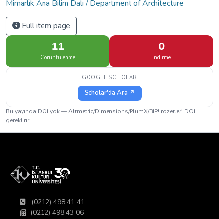
Mimarlık Ana Bilim Dalı / Department of Architecture
Full item page
11
0
Görüntülenme
İndirme
GOOGLE SCHOLAR
Scholar'da Ara ↗
Bu yayında DOI yok — Altmetric/Dimensions/PlumX/BIP! rozetleri DOI
gerektirir.
(0212) 498 41 41
(0212) 498 43 06