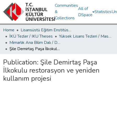
Communities
All of
&
Statistics
Un
DSpace
Collections
Home
Lisansüstü Eğitim Enstitüsü / Postgraduate Education Institute
İKÜ Tezler / IKU Theses
Yüksek Lisans Tezleri / Master's Theses
Mimarlık Ana Bilim Dalı / Department of Architecture
Şile Demirtaş Paşa İlkokulu restorasyon ve yeniden kullanım projesi
Publication:
Şile Demirtaş Paşa
İlkokulu restorasyon ve yeniden
kullanım projesi