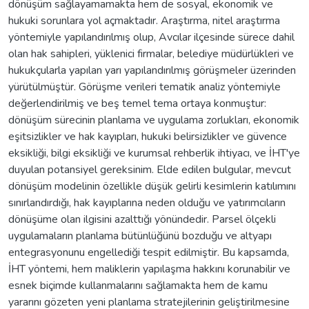
dönüşüm sağlayamamakta hem de sosyal, ekonomik ve
hukuki sorunlara yol açmaktadır. Araştırma, nitel araştırma
yöntemiyle yapılandırılmış olup, Avcılar ilçesinde sürece dahil
olan hak sahipleri, yüklenici firmalar, belediye müdürlükleri ve
hukukçularla yapılan yarı yapılandırılmış görüşmeler üzerinden
yürütülmüştür. Görüşme verileri tematik analiz yöntemiyle
değerlendirilmiş ve beş temel tema ortaya konmuştur:
dönüşüm sürecinin planlama ve uygulama zorlukları, ekonomik
eşitsizlikler ve hak kayıpları, hukuki belirsizlikler ve güvence
eksikliği, bilgi eksikliği ve kurumsal rehberlik ihtiyacı, ve İHT'ye
duyulan potansiyel gereksinim. Elde edilen bulgular, mevcut
dönüşüm modelinin özellikle düşük gelirli kesimlerin katılımını
sınırlandırdığı, hak kayıplarına neden olduğu ve yatırımcıların
dönüşüme olan ilgisini azalttığı yönündedir. Parsel ölçekli
uygulamaların planlama bütünlüğünü bozduğu ve altyapı
entegrasyonunu engellediği tespit edilmiştir. Bu kapsamda,
İHT yöntemi, hem maliklerin yapılaşma hakkını korunabilir ve
esnek biçimde kullanmalarını sağlamakta hem de kamu
yararını gözeten yeni planlama stratejilerinin geliştirilmesine