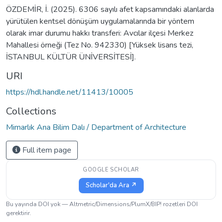
ÖZDEMİR, İ. (2025). 6306 sayılı afet kapsamındaki alanlarda
yürütülen kentsel dönüşüm uygulamalarında bir yöntem
olarak imar durumu hakkı transferi: Avcılar ilçesi Merkez
Mahallesi örneği (Tez No. 942330) [Yüksek lisans tezi,
İSTANBUL KÜLTÜR ÜNİVERSİTESİ].
URI
https://hdl.handle.net/11413/10005
Collections
Mimarlık Ana Bilim Dalı / Department of Architecture
Full item page
GOOGLE SCHOLAR
Scholar'da Ara ↗
Bu yayında DOI yok — Altmetric/Dimensions/PlumX/BIP! rozetleri DOI
gerektirir.