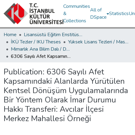
Communities
All of
&
Statistics
Un
DSpace
Collections
Home
Lisansüstü Eğitim Enstitüsü / Postgraduate Education Institute
İKÜ Tezler / IKU Theses
Yüksek Lisans Tezleri / Master's Theses
Mimarlık Ana Bilim Dalı / Department of Architecture
6306 Sayılı Afet Kapsamındaki Alanlarda Yürütülen Kentsel Dönüşüm Uygulamalarında Bir Yöntem Olarak İmar Durumu Hakkı Transferi: Avcılar İlçesi Merkez Mahallesi Örneği
Publication:
6306 Sayılı Afet
Kapsamındaki Alanlarda Yürütülen
Kentsel Dönüşüm Uygulamalarında
Bir Yöntem Olarak İmar Durumu
Hakkı Transferi: Avcılar İlçesi
Merkez Mahallesi Örneği