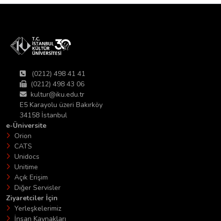
(0212) 498 41 41
(0212) 498 43 06
kultur@iku.edu.tr
E5 Karayolu üzeri Bakırköy
34158 İstanbul
e-Üniversite
Orion
CATS
Unidocs
Unitime
Açık Erişim
Diğer Servisler
Ziyaretciler İçin
Yerleşkelerimiz
İnsan Kaynakları