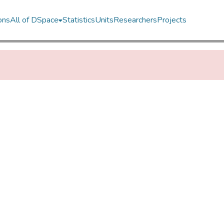
ons
All of DSpace
Statistics
Units
Researchers
Projects