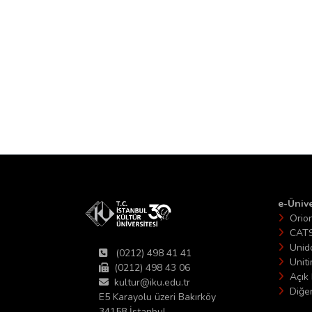
e-Ünive
Orio
CAT
Unid
(0212) 498 41 41
Unit
(0212) 498 43 06
Açık 
kultur@iku.edu.tr
Diğer
E5 Karayolu üzeri Bakırköy
34158 İstanbul