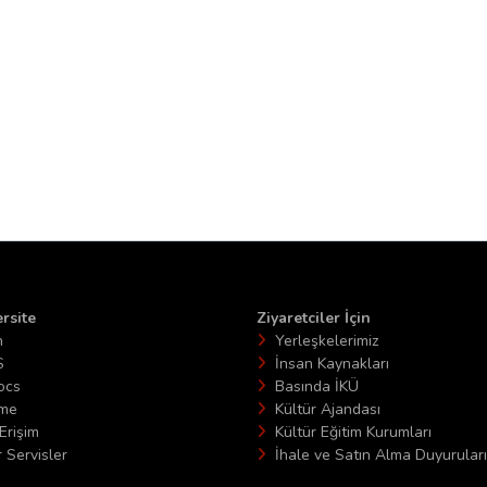
rsite
Ziyaretciler İçin
n
Yerleşkelerimiz
S
İnsan Kaynakları
ocs
Basında İKÜ
ime
Kültür Ajandası
Erişim
Kültür Eğitim Kurumları
 Servisler
İhale ve Satın Alma Duyuruları