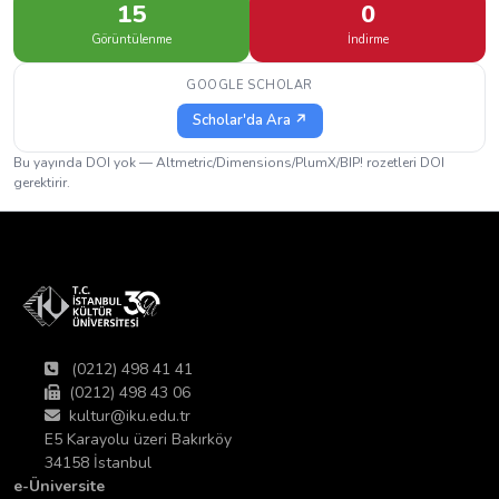
15
0
Görüntülenme
İndirme
GOOGLE SCHOLAR
Scholar'da Ara ↗
Bu yayında DOI yok — Altmetric/Dimensions/PlumX/BIP! rozetleri DOI
gerektirir.
(0212) 498 41 41
(0212) 498 43 06
kultur@iku.edu.tr
E5 Karayolu üzeri Bakırköy
34158 İstanbul
e-Üniversite