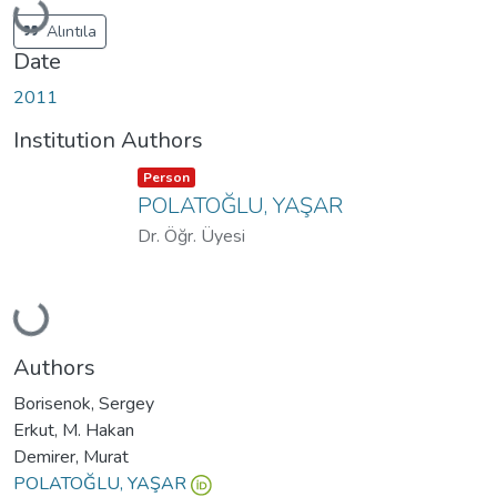
Loading...
Alıntıla
Date
2011
Institution Authors
Item type:
,
Person
POLATOĞLU, YAŞAR
Dr. Öğr. Üyesi
Loading...
Authors
Borisenok, Sergey
Erkut, M. Hakan
Demirer, Murat
POLATOĞLU, YAŞAR