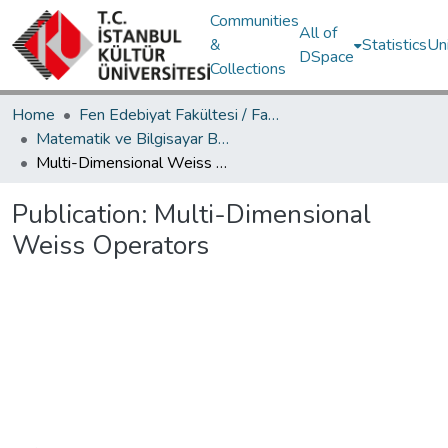
Communities
All of
&
Statistics
Un
DSpace
Collections
Home
Fen Edebiyat Fakültesi / Faculty of Letters and Sciences
Matematik ve Bilgisayar Bölümü / Department of Mathematics and Computer Science
Multi-Dimensional Weiss Operators
Publication:
Multi-Dimensional
Weiss Operators