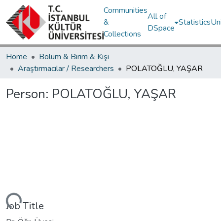
Communities
All of
&
Statistics
Un
DSpace
Collections
Home
Bölüm & Birim & Kişi
Araştırmacılar / Researchers
POLATOĞLU, YAŞAR
Person:
POLATOĞLU, YAŞAR
ding...
Job Title