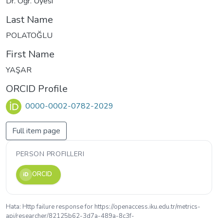
Dr. Öğr. Üyesi
Last Name
POLATOĞLU
First Name
YAŞAR
ORCID Profile
0000-0002-0782-2029
Full item page
PERSON PROFILLERI
ORCID
iD
Hata: Http failure response for https://openaccess.iku.edu.tr/metrics-
api/researcher/82125b62-3d7a-489a-8c3f-