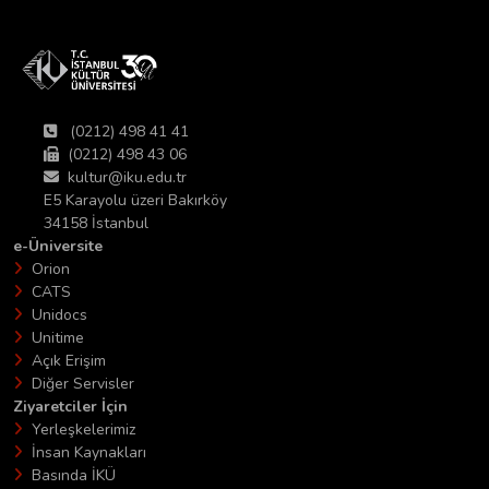
(0212) 498 41 41
(0212) 498 43 06
kultur@iku.edu.tr
E5 Karayolu üzeri Bakırköy
34158 İstanbul
e-Üniversite
Orion
CATS
Unidocs
Unitime
Açık Erişim
Diğer Servisler
Ziyaretciler İçin
Yerleşkelerimiz
İnsan Kaynakları
Basında İKÜ