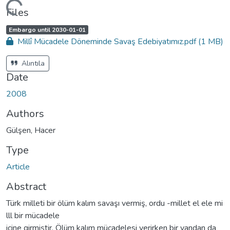
ading...
Files
A
,
Embargo until 2030-01-01
c
Millî Mücadele Döneminde Savaş Edebiyatımız.pdf
(1 MB)
c
e
s
s
Alıntıla
s
t
Date
a
t
u
2008
s
:
Authors
Gülşen, Hacer
Type
Article
Abstract
Türk milleti bir ölüm kalım savaşı vermiş, ordu -millet el ele mi
lll bir mücadele
içine girmiştir. Ölüm kalım mücadelesi verirken bir yandan da