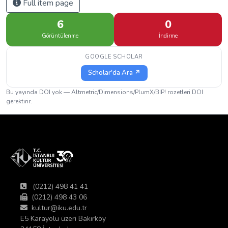
Full item page
6
0
Görüntülenme
İndirme
GOOGLE SCHOLAR
Scholar'da Ara ↗
Bu yayında DOI yok — Altmetric/Dimensions/PlumX/BIP! rozetleri DOI
gerektirir.
(0212) 498 41 41
(0212) 498 43 06
kultur@iku.edu.tr
E5 Karayolu üzeri Bakırköy