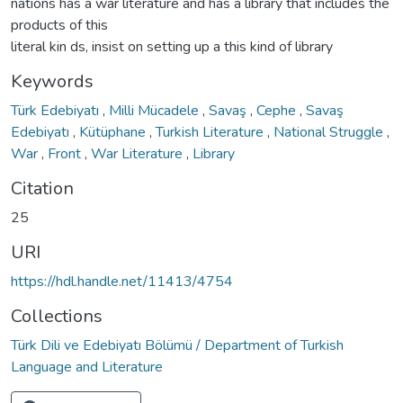
nations has a war literature and has a library that includes the
products of this
literal kin ds, insist on setting up a this kind of library
Keywords
Türk Edebiyatı
,
Milli Mücadele
,
Savaş
,
Cephe
,
Savaş
Edebiyatı
,
Kütüphane
,
Turkish Literature
,
National Struggle
,
War
,
Front
,
War Literature
,
Library
Citation
25
URI
https://hdl.handle.net/11413/4754
Collections
Türk Dili ve Edebiyatı Bölümü / Department of Turkish
Language and Literature