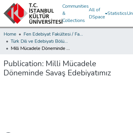
Communities
All of
&
Statistics
Un
DSpace
Collections
Home
Fen Edebiyat Fakültesi / Faculty of Letters and Sciences
Türk Dili ve Edebiyatı Bölümü / Department of Turkish Language and Literature
Milli Mücadele Döneminde Savaş Edebiyatımız
Publication:
Milli Mücadele
Döneminde Savaş Edebiyatımız