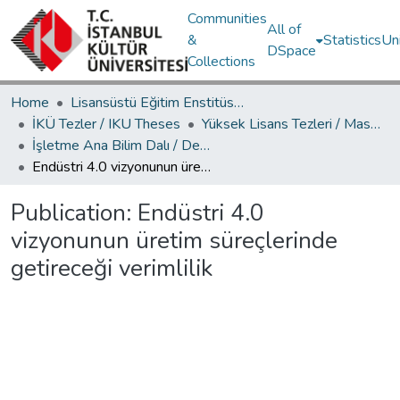
Communities
All of
&
Statistics
Un
DSpace
Collections
Home
Lisansüstü Eğitim Enstitüsü / Postgraduate Education Institute
İKÜ Tezler / IKU Theses
Yüksek Lisans Tezleri / Master's Theses
İşletme Ana Bilim Dalı / Department of Business Administration
Endüstri 4.0 vizyonunun üretim süreçlerinde getireceği verimlilik
Publication:
Endüstri 4.0
vizyonunun üretim süreçlerinde
getireceği verimlilik