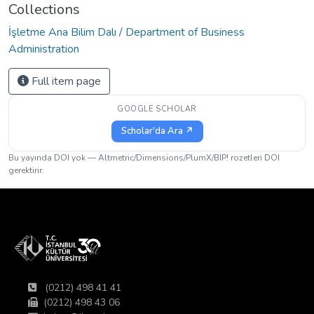
Collections
İşletme Ana Bilim Dalı / Department of Business
Administration
Full item page
GOOGLE SCHOLAR
Scholar'da Ara ↗
Bu yayında DOI yok — Altmetric/Dimensions/PlumX/BIP! rozetleri DOI
gerektirir.
(0212) 498 41 41
(0212) 498 43 06