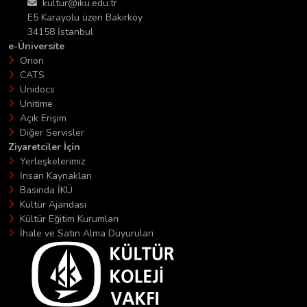
kultur@iku.edu.tr
E5 Karayolu üzeri Bakırköy
34158 İstanbul
e-Üniversite
Orion
CATS
Unidocs
Unitime
Açık Erişim
Diğer Servisler
Ziyaretciler İçin
Yerleşkelerimiz
İnsan Kaynakları
Basında İKÜ
Kültür Ajandası
Kültür Eğitim Kurumları
İhale ve Satın Alma Duyuruları