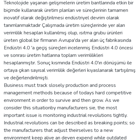
Teknolojide yaşanan gelişmelerin üretim bantlarında etkin bir
biçimde kullanarak üretim planları ve süreçlerinin tamamen
inovatif olarak değiştirilmesi endüstriyel devrim olarak
tanımlanmaktadır Çalışmada üretim süreçlerinde yer alan
verimlilik hesapları kullanılmış olup, ısıtma grubu ürünleri
üreten global bir firmanın Avrupa'da yer alan üç fabrikasında
Endüstri 4.0 'a geçiş süreçleri incelenmiş Endüstri 4.0 öncesi
ve sonrası üretim hatlarına toplam verimlilikleri
hesaplanmıştır. Sonuç kısmında Endüstri 4.0'ın dönüşümü ile
ortaya çıkan sayısal verimlilik değerleri kıyaslanarak tartışılmış
ve değerlendirilmişti.
Business must track slosely production and process
management methods because of todays hard competitive
environment in order to survive and then grow. As we
consider this situationby manufacturers sie, the most
important issue is monitoring industrial revolutions tightly.
Industrial revolutions can be described as breaking points; so
the manufacturers that adjust theirselves to a new
environment keep alive an deven expend while outdated