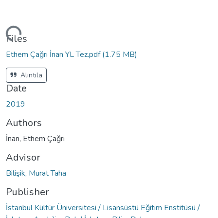
ding...
Files
Ethem Çağrı İnan YL Tez.pdf
(1.75 MB)
Alıntıla
Date
2019
Authors
İnan, Ethem Çağrı
Advisor
Bilişik, Murat Taha
Publisher
İstanbul Kültür Üniversitesi / Lisansüstü Eğitim Enstitüsü /