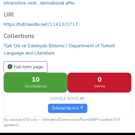
intransitive verb
,
derivational affix
URI
https://hdl.handle.net/11413/3717
Collections
Türk Dili ve Edebiyatı Bölümü / Department of Turkish
Language and Literature
Full item page
10
0
Görüntülenme
İndirme
GOOGLE SCHOLAR
Scholar'da Ara ↗
Bu yayında DOI yok — Altmetric/Dimensions/PlumX/BIP! rozetleri DOI
gerektirir.