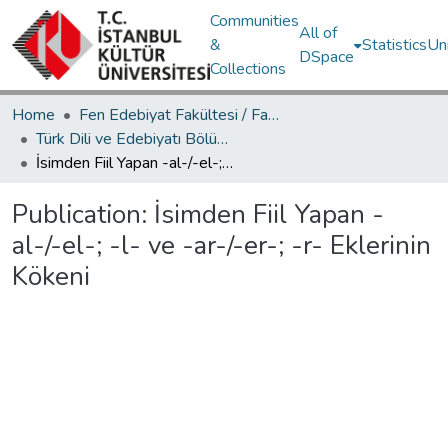
Communities
All of
&
Statistics
Un
DSpace
Collections
Home
Fen Edebiyat Fakültesi / Faculty of Letters and Sciences
Türk Dili ve Edebiyatı Bölümü / Department of Turkish Language and Literature
İsimden Fiil Yapan -al-/-el-; -l- ve -ar-/-er-; -r- Eklerinin Kökeni
Publication:
İsimden Fiil Yapan -
al-/-el-; -l- ve -ar-/-er-; -r- Eklerinin
Kökeni