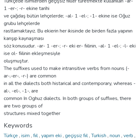
Türkçede isimlerden geçişsiz fıiller türetmekte kullanılan -ar-
1 -er-; -r- ekine tarihi
ve çağdaş bütün lehçelerde; -al- 1 -el-; -1- ekine ise Oğuz
grubu lehçelerde
rastlamaktayız. Bu ekierin her ikisinde de birden fazla yapının
karışıp kaynaşması
söz konusudur. -ar- 1 -er-; -r- eki er- fıilinin, -al- 1 -el-; -l- eki
ise ol- fiilinin ekleşmesiyle
oluşmuştur.
The suffıxes used to make intransitive verbs from nouns (-
ar-,-er-, -r-) are common
in all the dialects both histarical and contemporary, whereas -
al-, -el-, -1-, are
common In Oghuz dialects. In both groups of suffıxes, there
are two groups of
structures mixed together
Keywords
Türkçe
,
isim
,
fıil
,
yapım eki
,
geçişsiz fıil
,
Turkish
,
noun
,
verb
,