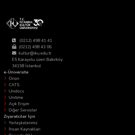
(0212) 498 41 41
(0212) 498 43 06
kultur@iku.edu.tr
E5 Karayolu üzeri Bakırköy
34158 İstanbul
e-Üniversite
Orion
CATS
Unidocs
Unitime
Açık Erişim
Diğer Servisler
Ziyaretciler İçin
Yerleşkelerimiz
İnsan Kaynakları