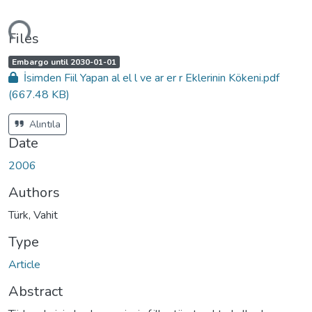
ding...
Files
A
,
Embargo until 2030-01-01
c
İsimden Fiil Yapan al el l ve ar er r Eklerinin Kökeni.pdf
c
e
(667.48 KB)
s
s
s
t
Alıntıla
a
t
Date
u
s
:
2006
Authors
Türk, Vahit
Type
Article
Abstract