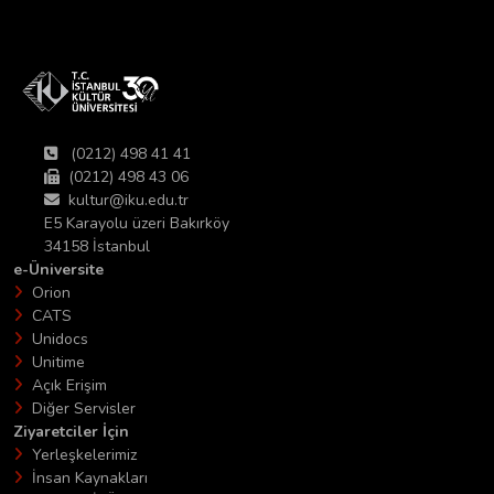
(0212) 498 41 41
(0212) 498 43 06
kultur@iku.edu.tr
E5 Karayolu üzeri Bakırköy
34158 İstanbul
e-Üniversite
Orion
CATS
Unidocs
Unitime
Açık Erişim
Diğer Servisler
Ziyaretciler İçin
Yerleşkelerimiz
İnsan Kaynakları