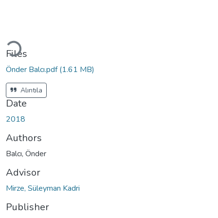
Loading...
Files
Önder Balcı.pdf
(1.61 MB)
Alıntıla
Date
2018
Authors
Balcı, Önder
Advisor
Mirze, Süleyman Kadri
Publisher