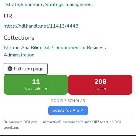
,
Stratejik yönetim
,
Strategic management
URI
https://hdl.handle.net/11413/4443
Collections
İşletme Ana Bilim Dalı / Department of Business
Administration
Full item page
11
208
Görüntülenme
İndirme
GOOGLE SCHOLAR
Scholar'da Ara ↗
Bu yayında DOI yok — Altmetric/Dimensions/PlumX/BIP! rozetleri DOI
gerektirir.