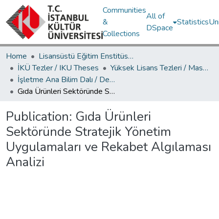
Communities
All of
&
Statistics
Un
DSpace
Collections
Home
Lisansüstü Eğitim Enstitüsü / Postgraduate Education Institute
İKÜ Tezler / IKU Theses
Yüksek Lisans Tezleri / Master's Theses
İşletme Ana Bilim Dalı / Department of Business Administration
Gıda Ürünleri Sektöründe Stratejik Yönetim Uygulamaları ve Rekabet Algılaması Analizi
Publication:
Gıda Ürünleri
Sektöründe Stratejik Yönetim
Uygulamaları ve Rekabet Algılaması
Analizi