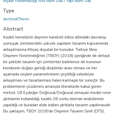
İnşaat Mühendisliği Ana Bilim Dalı / Yapı Bilim Dalı
Type
doctoralThesis
Abstract
Kazıklı temellerin deprem hareketi etkisi altındaki davranışı,
yumuşak zeminlerdeki yüksek yapıların tasarımı kapsamında
anlaşılmasına ihtiyaç duyulan bir konudur. Türkiye Bina
Deprem Yönetmeliği'nin (TBDY) (2018) içeriğinde de detaylı
bir şekilde tasarım için yöntemler belirlense de konunun
kendisinin doğası gereği disiplinler arası olması ve her
aşamada seçilen parametrelerin çeşitliliği sebebiyle
anlaşılması ve tasarlanması halen karmaşık bir süreçtir. Bu
problemlerin çözülmesi amacıyla literatürde kabul gören
metod, 1B Eşdeğer Doğrusal/Doğrusal olmayan model ivme
çıktılarının kullanıldığı, kazıklı 2B sonlu eleman analizlerinin
yapıldığı ve buradan elde edilen çıktılarla tasarım yapılmasıdır.
Bu yaklaşım, TBDY 2018'de Deprem Tasarım Sınıfı (DTS),