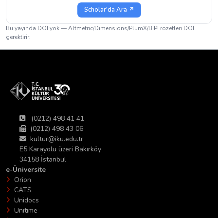
Scholar'da Ara ↗
Bu yayında DOI yok — Altmetric/Dimensions/PlumX/BIP! rozetleri DOI
gerektirir.
(0212) 498 41 41
(0212) 498 43 06
kultur@iku.edu.tr
E5 Karayolu üzeri Bakırköy
34158 İstanbul
e-Üniversite
Orion
CATS
Unidocs
Unitime