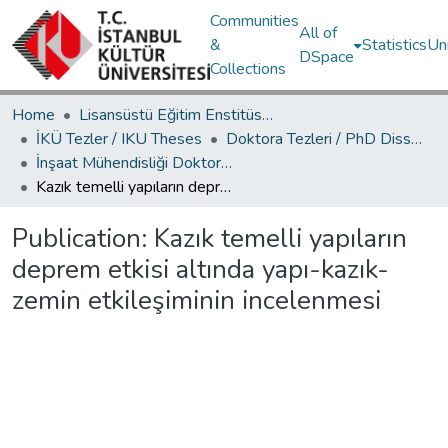
Communities
All of
&
Statistics
Un
DSpace
Collections
Home
Lisansüstü Eğitim Enstitüsü / Postgraduate Education Institute
İKÜ Tezler / IKU Theses
Doktora Tezleri / PhD Dissertations
İnşaat Mühendisliği Doktora Programı / Civil Engineering PhD Program
Kazık temelli yapıların deprem etkisi altında yapı-kazık-zemin etkileşiminin incelenmesi
Publication:
Kazık temelli yapıların
deprem etkisi altında yapı-kazık-
zemin etkileşiminin incelenmesi