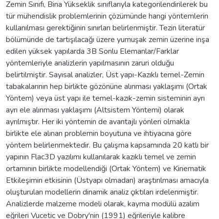
Zemin Sınıfı, Bina Yükseklik sınıflarıyla kategorilendirilerek bu
tür mühendislik problemlerinin çözümünde hangi yöntemlerin
kullanılması gerektiğinin sınırları belirlenmiştir. Tezin literatür
bölümünde de tartışılacağı üzere yumuşak zemin üzerine inşa
edilen yüksek yapılarda 3B Sonlu Elemanlar/Farklar
yöntemleriyle analizlerin yapılmasının zaruri olduğu
belirtilmiştir. Sayısal analizler, Üst yapı-Kazıklı temel-Zemin
tabakalarının hep birlikte gözönüne alınması yaklaşımı (Ortak
Yöntem) veya üst yapı ile temel-kazık-zemin sisteminin ayrı
ayrı ele alınması yaklaşımı (Altsistem Yöntemi) olarak
ayrılmıştır. Her iki yöntemin de avantajlı yönleri olmakla
birlikte ele alınan problemin boyutuna ve ihtiyacına göre
yöntem belirlenmektedir. Bu çalışma kapsamında 20 katlı bir
yapının Flac3D yazılımı kullanılarak kazıklı temel ve zemin
ortamının birlikte modellendiği (Ortak Yöntem) ve Kinematik
Etkileşimin etkisinin (Üstyapı olmadan) araştırılması amacıyla
oluşturulan modellerin dinamik analiz çıktıları irdelenmiştir.
Analizlerde malzeme modeli olarak, kayma modülü azalım
eğrileri Vucetic ve Dobry'nin (1991) eğrileriyle kalibre