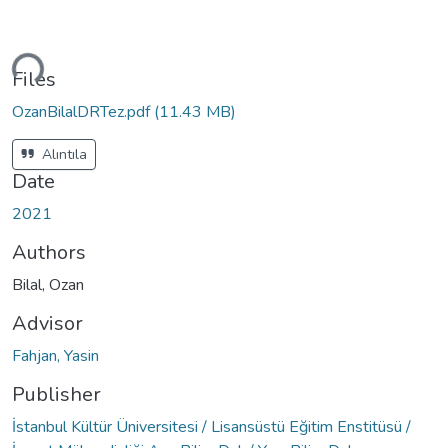
Loading...
Files
OzanBilalDRTez.pdf
(11.43 MB)
Alıntıla
Date
2021
Authors
Bilal, Ozan
Advisor
Fahjan, Yasin
Publisher
İstanbul Kültür Üniversitesi / Lisansüstü Eğitim Enstitüsü /