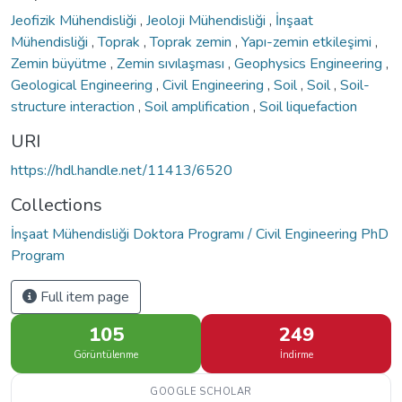
Jeofizik Mühendisliği
,
Jeoloji Mühendisliği
,
İnşaat
Mühendisliği
,
Toprak
,
Toprak zemin
,
Yapı-zemin etkileşimi
,
Zemin büyütme
,
Zemin sıvılaşması
,
Geophysics Engineering
,
Geological Engineering
,
Civil Engineering
,
Soil
,
Soil
,
Soil-
structure interaction
,
Soil amplification
,
Soil liquefaction
URI
https://hdl.handle.net/11413/6520
Collections
İnşaat Mühendisliği Doktora Programı / Civil Engineering PhD
Program
Full item page
105
249
Görüntülenme
İndirme
GOOGLE SCHOLAR