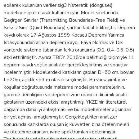
edilerek kullanılan veriler sig3 histeretik (döngüsel)
modelinde girdi olarak kullanılmıştır. Model sınırlarında
Geçirgen Sınırlar (Transmitting Boundaries-Free Field) ve
Sessiz Sınır (Quiet Boundary) şartları kabul edilmiştir. Deprem
kaydı olarak 17 Ağustos 1999 Kocaeli Depremi Yarımca
İstasyonundan alınan deprem kaydı, Faya Normal ve Dik
yönlerde sisteme tabandan farklı oranlarda (0.2-0.4-0.6-0.8)
etki ettirilmiştir. Ayrıca TBDY 2018'de belirtildiği biçimiyle 11
deprem kaydı seçilip analizler gerçekleştirilmiş ve sonuçlar
incelenmiştir. Modellerdeki kazıkların çapları D=80 cm, boyları
L=20m, açıklık s=3 m olarak seçilmiştir. Bu varsayımlar ve
koşullar doğrultusunda malzeme model parametrelerinin,
gömme derinliğinin ve deprem ivme oranının dinamik analiz
çıktılarının üzerindeki etkisi araştırılmış, YKZE'nin literatürel
bağlamda daha iyi anlaşılması ve bu modellemeler açısından
bir yol açması amaçlanmıştır. Gerçekleştirilen analizler
sonucunda kazıklarda oluşan iç kuvvetler, bina ötelenmeleri
ve ötelenme oranları, ivme spektrumları irdelenmiştir.