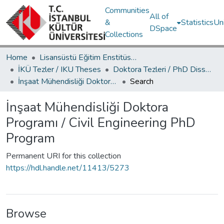
Communities
All of
&
Statistics
Un
DSpace
Collections
Home
Lisansüstü Eğitim Enstitüsü / Postgraduate Education Institute
İKÜ Tezler / IKU Theses
Doktora Tezleri / PhD Dissertations
İnşaat Mühendisliği Doktora Programı / Civil Engineering PhD Program
Search
İnşaat Mühendisliği Doktora
Programı / Civil Engineering PhD
Program
Permanent URI for this collection
https://hdl.handle.net/11413/5273
Browse