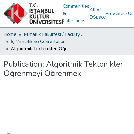
Communities
All of
&
Statistics
Un
DSpace
Collections
Home
Mimarlık Fakültesi / Faculty of Architecture
İç Mimarlık ve Çevre Tasarımı Bölümü / Department of Interior Architecture and Environmental Design
Algoritmik Tektonikleri Öğrenmeyi Öğrenmek
Publication:
Algoritmik Tektonikleri
Öğrenmeyi Öğrenmek