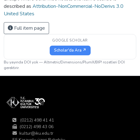
described as
Attribution-NonCommercial-NoDerivs 3.0
United States
Full item page
GOOGLE SCHOLAR
Scholar'da Ara ↗
Bu yayında DOI yok — Altmetric/Dimensions/PlumX/BIP! rozetleri DOI
gerektirir.
(0212) 498 41 41
(0212) 498 43 06
kultur@iku.edu.tr
E5 Karayolu üzeri Bakırköy