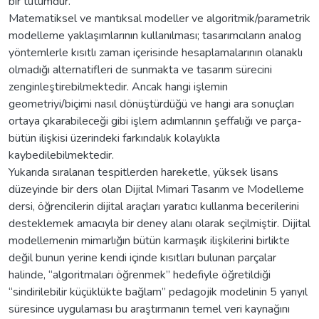
bir tutumdur.
Matematiksel ve mantıksal modeller ve algoritmik/parametrik
modelleme yaklaşımlarının kullanılması; tasarımcıların analog
yöntemlerle kısıtlı zaman içerisinde hesaplamalarının olanaklı
olmadığı alternatifleri de sunmakta ve tasarım sürecini
zenginleştirebilmektedir. Ancak hangi işlemin
geometriyi/biçimi nasıl dönüştürdüğü ve hangi ara sonuçları
ortaya çıkarabileceği gibi işlem adımlarının şeffalığı ve parça-
bütün ilişkisi üzerindeki farkındalık kolaylıkla
kaybedilebilmektedir.
Yukarıda sıralanan tespitlerden hareketle, yüksek lisans
düzeyinde bir ders olan Dijital Mimari Tasarım ve Modelleme
dersi, öğrencilerin dijital araçları yaratıcı kullanma becerilerini
desteklemek amacıyla bir deney alanı olarak seçilmiştir. Dijital
modellemenin mimarlığın bütün karmaşık ilişkilerini birlikte
değil bunun yerine kendi içinde kısıtları bulunan parçalar
halinde, “algoritmaları öğrenmek” hedefiyle öğretildiği
“sindirilebilir küçüklükte bağlam” pedagojik modelinin 5 yarıyıl
süresince uygulaması bu araştırmanın temel veri kaynağını