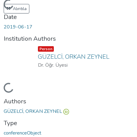
ding...
Alıntıla
Date
2019-06-17
Institution Authors
Item type:
,
Person
GÜZELCİ, ORKAN ZEYNEL
Dr. Öğr. Üyesi
ding...
Authors
GÜZELCİ, ORKAN ZEYNEL
Type
conferenceObject