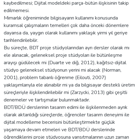
kaybedilmesi; Dijital modeldeki parça-bütün ilişkisinin takip
edilmemesi.
Mimarlık öğreniminde bilgisayarın kullanımı konusunda
kuramsal çalışmaların temelleri çok daha önceki dönemlere
dayansa da, yaygın olarak kullanımı yaklaşık yirmi yıl geriye
tarihlendirilebilir.
Bu süreçte, BDT proje stüdyolarından ayrı dersler olarak mı
ele alınacak, geleneksel proje stüdyoları ile bütünleşme
arayışı güdülecek mi (Duarte ve diğ, 2012), kağıtsız-dijital
stüdyo geleneksel stüdyonun yerini mi alacak (Norman,
2001), problem tabanlı öğrenme (Eilouti, 2007)
yaklaşımlarıyla ele alınabilir mi ya da bilgisayar destekli üretim
süreçleriyle ilişkilendirilebilir mi (Zarzycki, 2013) gibi çeşitli
denemeler ve tartışmalar bulunmaktadır.
BDT/BDÜ derslerinin tasarım edimi ile ilişkilenmeden ayrık
olarak aktarıldığı süreçlerde, öğrenciler tasarım deneyimi ile
dijital modelleme becerisini bütünleştirmekte güçlük
yaşamaya devam etmeleri ve BDT/BDÜ derslerinde
öğrendiklerini proje stüdyosuna yansıtmalarının uzun zaman