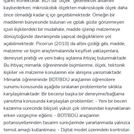
işaret etmektedir. BDT’da “ölçek” geleneksel anlamını
kaybederken, mikroskobik ölçekten makroskopik ölçek daha
önce olmadığı kadar iç içe geçebilmektedir. Örneğin bir
maddenin bünyesinde bulunan ve çıplak gözle görünmeyen
içsel ilişkilerdeki bir müdahale, madde işlenip malzemeye
dönüştüğünde davranışında yapısal değişikliklere yol
açabilmektedir. Picon’un (2010) da altını çizdiği gibi, madde,
malzeme ve biçim araştırmalarında keşifsel yaklaşımlara,
deneysel pratiği ve yeni bakış açılarına ihtiyaç bulunmaktadır.
Bu ihtiyaç mimarlık öğreniminde biçimlenme, ölçek, tektonik
ilişkiler ve malzeme konularının ele alınışına yansımaktadır.
Mimarlık öğreniminde BDT/BDÜ araçlarının öğrencilere
sunumu konusunda aşağıda sıralanan problemlerle sıklıkla
karşılaşılmaktadır: Bir beceriyi başka bir deneyime/bağlama
yansıtma konusunda karşılaşılan problemler; - Yeni bir beceri
kazanma sürecinde bilişsel yükün çok olmasından kaynaklanan
erken vazgeçme eğilimi; - BDT/BDÜ araçlarının
potansiyellerinden tasarım süreçlerinde yararlanmada yalnızca
temsil amaçlı kullanılması; - Dijital model üzerindeki kontrolün