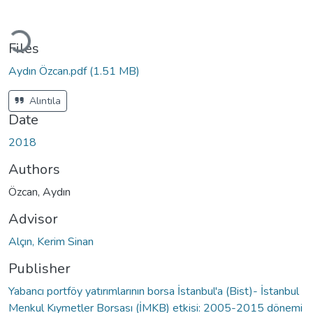
Loading...
Files
Aydın Özcan.pdf
(1.51 MB)
Alıntıla
Date
2018
Authors
Özcan, Aydın
Advisor
Alçın, Kerim Sinan
Publisher
Yabancı portföy yatırımlarının borsa İstanbul'a (Bist)- İstanbul
Menkul Kıymetler Borsası (İMKB) etkisi: 2005-2015 dönemi