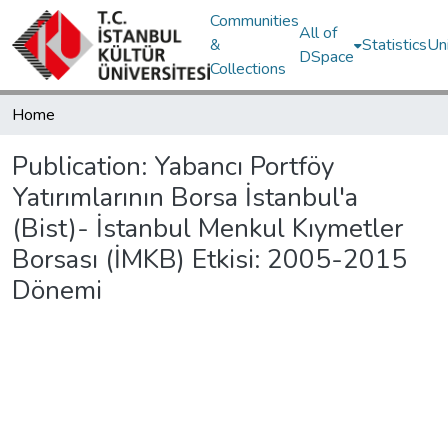
Communities
All of
&
Statistics
Un
DSpace
Collections
Home
Publication:
Yabancı Portföy
Yatırımlarının Borsa İstanbul'a
(Bist)- İstanbul Menkul Kıymetler
Borsası (İMKB) Etkisi: 2005-2015
Dönemi