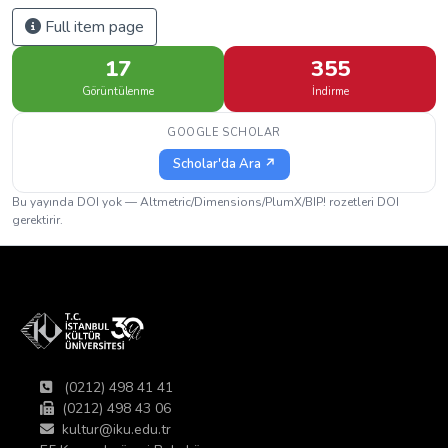
Full item page
17
355
Görüntülenme
İndirme
GOOGLE SCHOLAR
Scholar'da Ara ↗
Bu yayında DOI yok — Altmetric/Dimensions/PlumX/BIP! rozetleri DOI
gerektirir.
(0212) 498 41 41
(0212) 498 43 06
kultur@iku.edu.tr