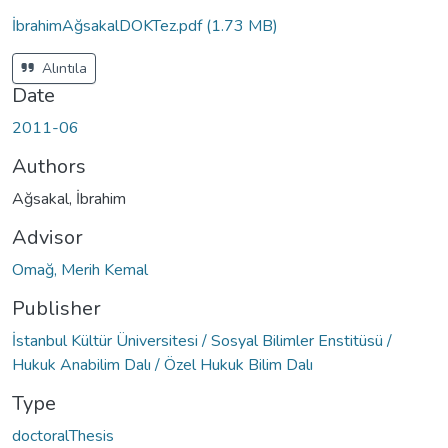
Loading...
İbrahimAğsakalDOKTez.pdf
(1.73 MB)
Alıntıla
Date
2011-06
Authors
Ağsakal, İbrahim
Advisor
Omağ, Merih Kemal
Publisher
İstanbul Kültür Üniversitesi / Sosyal Bilimler Enstitüsü /
Hukuk Anabilim Dalı / Özel Hukuk Bilim Dalı
Type
doctoralThesis