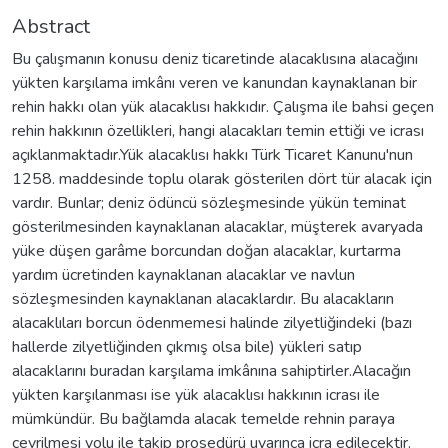
Abstract
Bu çalışmanın konusu deniz ticaretinde alacaklısına alacağını
yükten karşılama imkânı veren ve kanundan kaynaklanan bir
rehin hakkı olan yük alacaklısı hakkıdır. Çalışma ile bahsi geçen
rehin hakkının özellikleri, hangi alacakları temin ettiği ve icrası
açıklanmaktadır.Yük alacaklısı hakkı Türk Ticaret Kanunu'nun
1258. maddesinde toplu olarak gösterilen dört tür alacak için
vardır. Bunlar; deniz ödüncü sözleşmesinde yükün teminat
gösterilmesinden kaynaklanan alacaklar, müşterek avaryada
yüke düşen garâme borcundan doğan alacaklar, kurtarma
yardım ücretinden kaynaklanan alacaklar ve navlun
sözleşmesinden kaynaklanan alacaklardır. Bu alacakların
alacaklıları borcun ödenmemesi halinde zilyetliğindeki (bazı
hallerde zilyetliğinden çıkmış olsa bile) yükleri satıp
alacaklarını buradan karşılama imkânına sahiptirler.Alacağın
yükten karşılanması ise yük alacaklısı hakkının icrası ile
mümkündür. Bu bağlamda alacak temelde rehnin paraya
çevrilmesi yolu ile takip prosedürü uyarınca icra edilecektir.