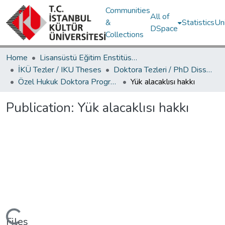
Communities
All of
&
Statistics
Un
DSpace
Collections
Home
Lisansüstü Eğitim Enstitüsü / Postgraduate Education Institute
İKÜ Tezler / IKU Theses
Doktora Tezleri / PhD Dissertations
Özel Hukuk Doktora Programı / Private Law PhD Program
Yük alacaklısı hakkı
Publication:
Yük alacaklısı hakkı
Files