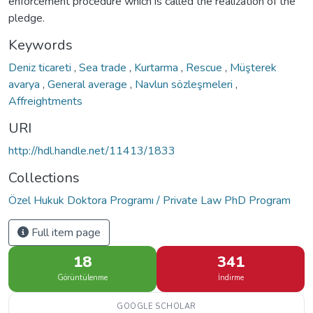
enforcement procedure which is called the realization of the
pledge.
Keywords
Deniz ticareti
,
Sea trade
,
Kurtarma
,
Rescue
,
Müşterek
avarya
,
General average
,
Navlun sözleşmeleri
,
Affreightments
URI
http://hdl.handle.net/11413/1833
Collections
Özel Hukuk Doktora Programı / Private Law PhD Program
Full item page
18
341
Görüntülenme
İndirme
GOOGLE SCHOLAR