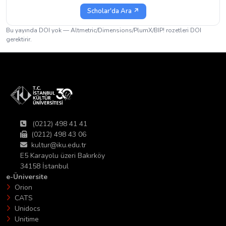
Scholar'da Ara ↗
Bu yayında DOI yok — Altmetric/Dimensions/PlumX/BIP! rozetleri DOI
gerektirir.
(0212) 498 41 41
(0212) 498 43 06
kultur@iku.edu.tr
E5 Karayolu üzeri Bakırköy
34158 İstanbul
e-Üniversite
Orion
CATS
Unidocs
Unitime