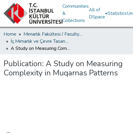
Communities
All of
&
Statistics
Un
DSpace
Collections
Home
Mimarlık Fakültesi / Faculty of Architecture
İç Mimarlık ve Çevre Tasarımı Bölümü / Department of Interior Architecture and Environmental Design
A Study on Measuring Complexity in Muqarnas Patterns
Publication:
A Study on Measuring
Complexity in Muqarnas Patterns