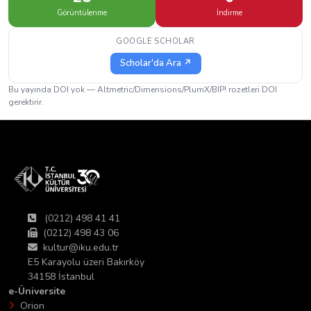
Görüntülenme
İndirme
GOOGLE SCHOLAR
Scholar'da Ara ↗
Bu yayında DOI yok — Altmetric/Dimensions/PlumX/BIP! rozetleri DOI
gerektirir.
(0212) 498 41 41
(0212) 498 43 06
kultur@iku.edu.tr
E5 Karayolu üzeri Bakırköy
34158 İstanbul
e-Üniversite
Orion