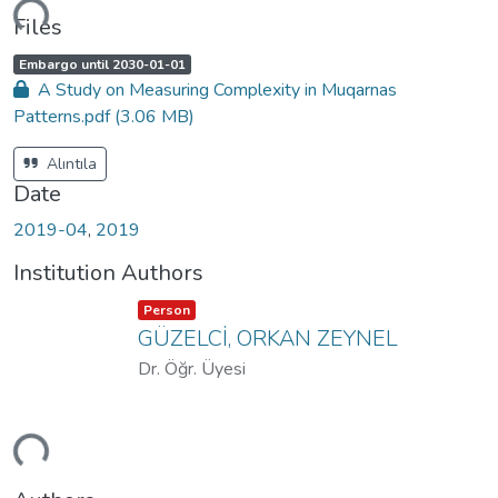
ding...
Files
A
,
Embargo until 2030-01-01
c
A Study on Measuring Complexity in Muqarnas
c
e
Patterns.pdf
(3.06 MB)
s
s
s
t
Alıntıla
a
t
Date
u
s
:
2019-04
,
2019
Institution Authors
Item type:
,
Person
GÜZELCİ, ORKAN ZEYNEL
Dr. Öğr. Üyesi
ding...