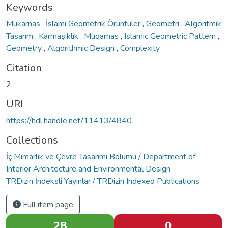
Keywords
Mukarnas
,
İslami Geometrik Örüntüler
,
Geometri
,
Algoritmik
Tasarım
,
Karmaşıklık
,
Muqarnas
,
Islamic Geometric Pattern
,
Geometry
,
Algorithmic Design
,
Complexity
Citation
2
URI
https://hdl.handle.net/11413/4840
Collections
İç Mimarlık ve Çevre Tasarımı Bölümü / Department of
Interior Architecture and Environmental Design
TRDizin İndeksli Yayınlar / TRDizin Indexed Publications
Full item page
28
0