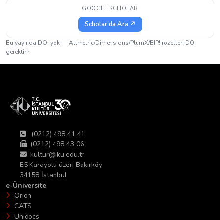
GOOGLE SCHOLAR
Scholar'da Ara ↗
Bu yayında DOI yok — Altmetric/Dimensions/PlumX/BIP! rozetleri DOI
gerektirir.
(0212) 498 41 41
(0212) 498 43 06
kultur@iku.edu.tr
E5 Karayolu üzeri Bakırköy
34158 İstanbul
e-Üniversite
Orion
CATS
Unidocs