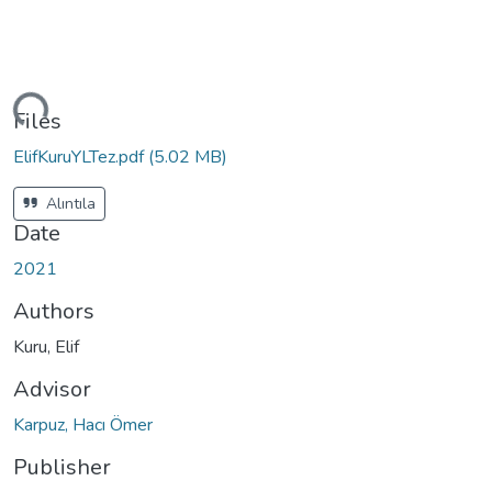
ding...
Files
ElifKuruYLTez.pdf
(5.02 MB)
Alıntıla
Date
2021
Authors
Kuru, Elif
Advisor
Karpuz, Hacı Ömer
Publisher