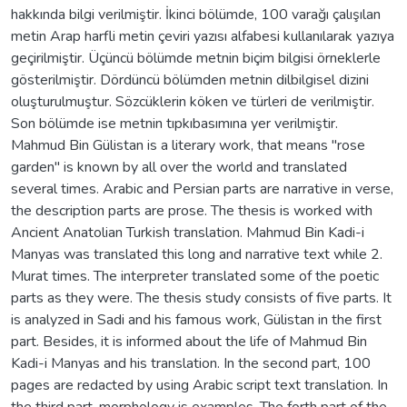
hakkında bilgi verilmiştir. İkinci bölümde, 100 varağı çalışılan
metin Arap harfli metin çeviri yazısı alfabesi kullanılarak yazıya
geçirilmiştir. Üçüncü bölümde metnin biçim bilgisi örneklerle
gösterilmiştir. Dördüncü bölümden metnin dilbilgisel dizini
oluşturulmuştur. Sözcüklerin köken ve türleri de verilmiştir.
Son bölümde ise metnin tıpkıbasımına yer verilmiştir.
Mahmud Bin Gülistan is a literary work, that means "rose
garden" is known by all over the world and translated
several times. Arabic and Persian parts are narrative in verse,
the description parts are prose. The thesis is worked with
Ancient Anatolian Turkish translation. Mahmud Bin Kadi-i
Manyas was translated this long and narrative text while 2.
Murat times. The interpreter translated some of the poetic
parts as they were. The thesis study consists of five parts. It
is analyzed in Sadi and his famous work, Gülistan in the first
part. Besides, it is informed about the life of Mahmud Bin
Kadi-i Manyas and his translation. In the second part, 100
pages are redacted by using Arabic script text translation. In
the third part, morphology is examples. The forth part of the