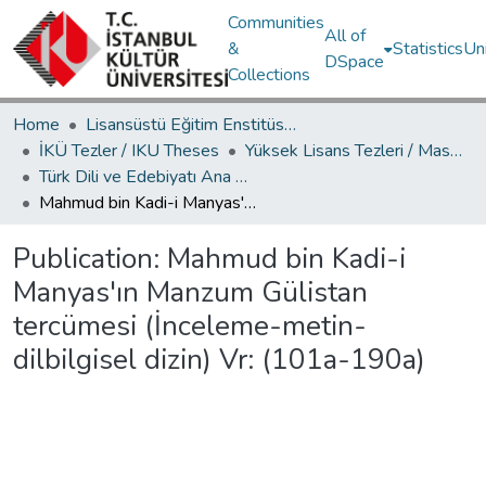
Communities
All of
&
Statistics
Un
DSpace
Collections
Home
Lisansüstü Eğitim Enstitüsü / Postgraduate Education Institute
İKÜ Tezler / IKU Theses
Yüksek Lisans Tezleri / Master's Theses
Türk Dili ve Edebiyatı Ana Bilim Dalı / Department of Turkish Language and Literature
Mahmud bin Kadi-i Manyas'ın Manzum Gülistan tercümesi (İnceleme-metin-dilbilgisel dizin) Vr: (101a-190a)
Publication:
Mahmud bin Kadi-i
Manyas'ın Manzum Gülistan
tercümesi (İnceleme-metin-
dilbilgisel dizin) Vr: (101a-190a)