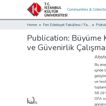
Communities & Collecti
Home
Fen Edebiyat Fakültesi / Faculty of Letters and Sciences
Publication:
Büyüme Ko
ve Güvenirlik Çalışma
Abstr
Bu araş
içinde 
gelişti
ve test
toplam
58.16’s
DFA son
Loading...
Files
görülm