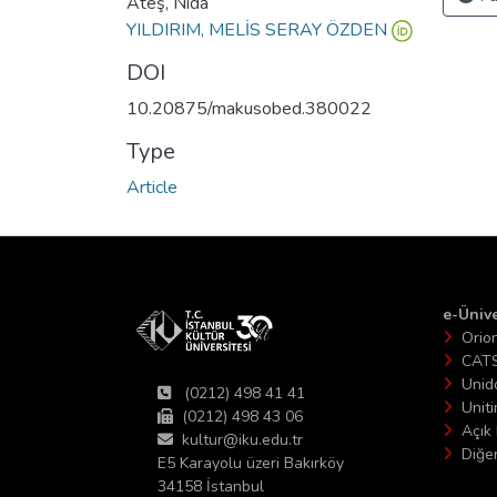
Ateş, Nida
YILDIRIM, MELİS SERAY ÖZDEN
DOI
10.20875/makusobed.380022
Type
Article
e-Ünive
Orio
CAT
Unid
(0212) 498 41 41
Unit
(0212) 498 43 06
Açık 
kultur@iku.edu.tr
Diğer
E5 Karayolu üzeri Bakırköy
34158 İstanbul