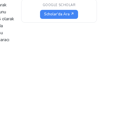
rak
GOOGLE SCHOLAR
unu
Scholar'da Ara ↗
5 olarak
da
su
 aracı