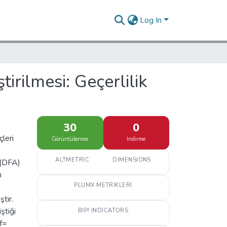
Log In
irilmesi: Geçerlilik
30
0
çleri
Görüntülenme
İndirme
ALTMETRIC
DIMENSIONS
i (DFA)
n
PLUMX METRIKLERI
tir.
ştiği
BIP! INDICATORS
f=