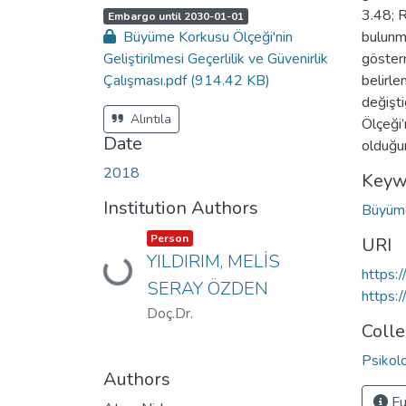
3.48; 
A
,
Embargo until 2030-01-01
c
Büyüme Korkusu Ölçeği'nin
bulunm
c
e
Geliştirilmesi Geçerlilik ve Güvenirlik
gösterm
s
s
Çalışması.pdf
(914.42 KB)
belirle
s
t
değişt
a
t
Alıntıla
Ölçeği’
u
s
Date
olduğu
:
2018
Keyw
Institution Authors
Büyüm
Item type:
,
Person
URI
YILDIRIM, MELİS
Loading...
https:
SERAY ÖZDEN
https:
Doç.Dr.
Colle
Psikol
Authors
Fu