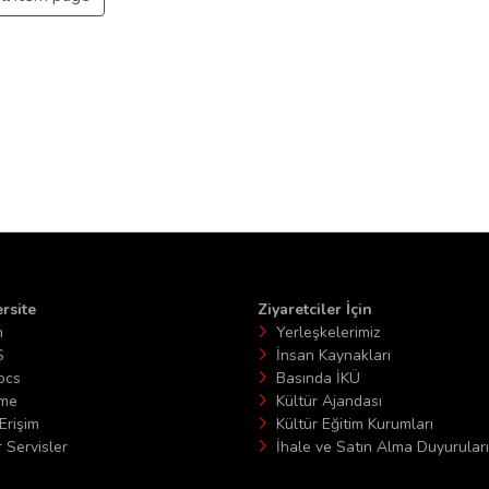
rsite
Ziyaretciler İçin
n
Yerleşkelerimiz
S
İnsan Kaynakları
ocs
Basında İKÜ
ime
Kültür Ajandası
Erişim
Kültür Eğitim Kurumları
 Servisler
İhale ve Satın Alma Duyuruları