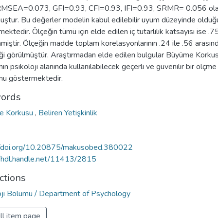
RMSEA=0.073, GFI=0.93, CFI=0.93, IFI=0.93, SRMR= 0.056 ola
uştur. Bu değerler modelin kabul edilebilir uyum düzeyinde olduğ
ektedir. Ölçeğin tümü için elde edilen iç tutarlılık katsayısı ise .7
nmiştir. Ölçeğin madde toplam korelasyonlarının .24 ile .56 arasın
iği görülmüştür. Araştırmadan elde edilen bulgular Büyüme Korku
nin psikoloji alanında kullanılabilecek geçerli ve güvenilir bir ölçme
nu göstermektedir.
ords
e Korkusu
,
Beliren Yetişkinlik
//doi.org/10.20875/makusobed.380022
//hdl.handle.net/11413/2815
ctions
oji Bölümü / Department of Psychology
ll item page