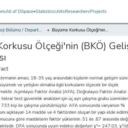
ons
All of DSpace
Statistics
Units
Researchers
Projects
Psikoloji Bölümü / Department of Psychology
Büyüme Korkusu Ölçeği'nin (BKÖ) Geliştirilmesi: Geçerlilik ve Güvenirlik Çalışması
rkusu Ölçeği'nin (BKÖ) Gelişt
sı
act
tırmanın amacı, 18-35 yaş arasındaki kişilerin normal gelişim süre
büyümek ve yetişkin olmakla ilgili korkularını ölçecek bir ölçek
rmektir. Açımlayıcı Faktör Analizi (AFA), Doğrulayıcı Faktör Analiz
 tekrar test güvenirlik analizleri için üç ayrı çalışma grubu üzerinde
 733 kişi ile çalışma yürütülmüştür. AFA sonucunda varyansın %
ını açıklayan 14 madde ve 4 faktörden oluşan bir yapı elde edilmiş
ucuna göre maddelerin faktör yüklerinin .51 ile .87 arasında deği
ektedir. DFA sonucunda uyum indeksi değerleri χ²= 247.03, χ²/d