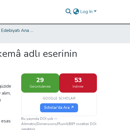
Log In
Türk Dili ve Edebiyatı Ana Bilim Dalı / Department of Turkish Language and Literature
kemâ adlı eserinin
29
53
güzide
Görüntülenme
İndirme
 alim,
GOOGLE SCHOLAR
e
Scholar'da Ara ↗
Bu yayında DOI yok —
ı esas
Altmetric/Dimensions/PlumX/BIP! rozetleri DOI
gerektirir.