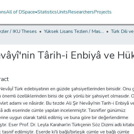
ons
All of DSpace
Statistics
Units
Researchers
Projects
ezler / IKU Theses
Yüksek Lisans Tezleri / Master's Theses
evâyî'nin Târih-i Enbiyâ ve Hü
act
 Nevâyî Türk edebiyatının en güzide şahsiyetlerinden birisidir. Onu 
n önemli özelliklerinden birisi de çok yönlü bir şahsiyet olmasıdır. O
evlet adamı ve nâsirdir. Bu tezde Ali Şir Nevâyi'nin Tarih-i Enbiyâ v
adlı eserinde cümle yapıları incelenmiştir. Tasnifler günümüz
erine uygun olarak tahlil edilmiş ve buna göre bir değerlendirme
ştır. Eser Prof. Dr. Leyla Karahan'ın Türkçenin Söz Dizimi adlı kitab
k tasnif edilmiştir. Eserde ki'li bağlı/birleşik cümle ve bağlı cümle