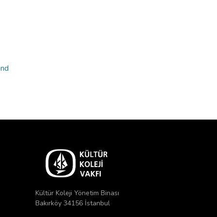
and
Kültür Koleji Yönetim Binası
Bakırköy 34156 İstanbul