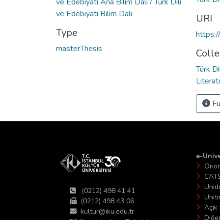
ve Edebiyatı Ana Bilim Dalı / Türk Dili
ve Edebiyatı Bilim Dalı
URI
Type
https:
masterThesis
Colle
Türk Di
Literat
Fu
e-Ünive
Orio
CAT
Unid
(0212) 498 41 41
Unit
(0212) 498 43 06
Açık 
kultur@iku.edu.tr
Diğer