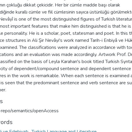
ının çokluğu dikkat çekicidir. Her bir cümle madde başı olarak
diğinde kurallı cümle ve fiil cümlesinin sayıca üstünlüğü görülmekt
 Nevâyî is one of the most distinguished figures of Turkish literatu
most important features that make him distinguished is that he is
le personality. He is a scholar, poet, statesman and poet. In this t
ce structures in Ali Şir Nevâyi's work named Tarih-i Enbiyâ ve H
xamined. The classifications were analyzed in accordance with to
ications and an evaluation was made accordingly. Artwork Prof. Dr.
assified on the basis of Leyla Karahan's book titled Turkish Synt
licity of dependent/compound sentence and dependent sentence
ures in the work is remarkable. When each sentence is examined 
t is seen that the predominant sentence and verb sentence are su
er.
ts
u-repo/semantics/openAccess
ords
li ve Edebiyatı
,
Turkish Language and Literature