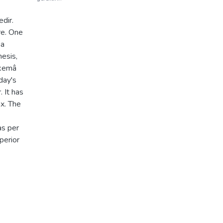
edir.
re. One
 a
hesis,
ükemâ
day's
 It has
ax. The
as per
perior