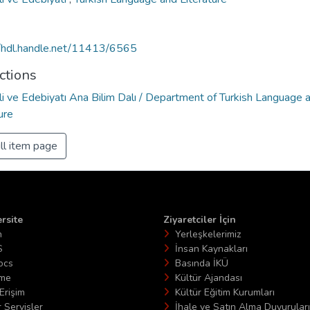
//hdl.handle.net/11413/6565
ctions
li ve Edebiyatı Ana Bilim Dalı / Department of Turkish Language 
ure
ll item page
rsite
Ziyaretciler İçin
n
Yerleşkelerimiz
S
İnsan Kaynakları
ocs
Basında İKÜ
ime
Kültür Ajandası
Erişim
Kültür Eğitim Kurumları
 Servisler
İhale ve Satın Alma Duyuruları