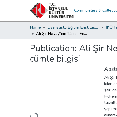
Communities & Collecti
Home
Lisansüstü Eğitim Enstitüsü / Postgraduate Education Institute
İKÜ T
Ali Şir Nevâyî'nin Târih-i Enbiyâ ve Hükemâ adlı eserinin cümle bilgisi
Publication:
Ali Şir N
cümle bilgisi
Abstr
Ali Şir
kılan e
şair, d
Hükemâ 
tasnifl
yapılmı
alınara