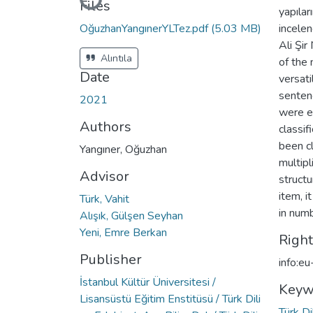
Loading...
Files
yapılar
OğuzhanYangınerYLTez.pdf
(5.03 MB)
incelen
Ali Şir
Alıntıla
of the 
Date
versati
senten
2021
were e
Authors
classif
been cl
Yangıner, Oğuzhan
multip
Advisor
struct
item, i
Türk, Vahit
in numb
Alışık, Gülşen Seyhan
Yeni, Emre Berkan
Righ
Publisher
info:e
İstanbul Kültür Üniversitesi /
Keyw
Lisansüstü Eğitim Enstitüsü / Türk Dili
Türk Di