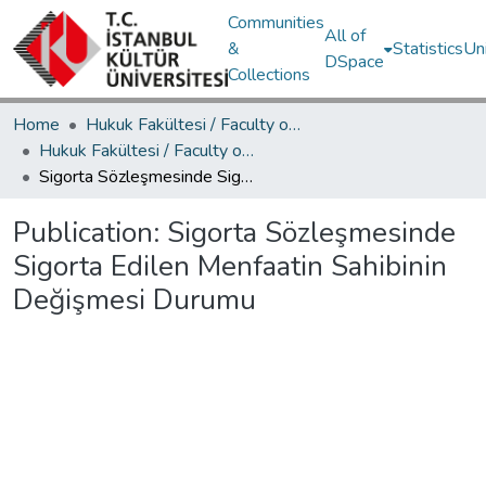
Communities
All of
&
Statistics
Un
DSpace
Collections
Home
Hukuk Fakültesi / Faculty of Law
Hukuk Fakültesi / Faculty of Law
Sigorta Sözleşmesinde Sigorta Edilen Menfaatin Sahibinin Değişmesi Durumu
Publication:
Sigorta Sözleşmesinde
Sigorta Edilen Menfaatin Sahibinin
Değişmesi Durumu