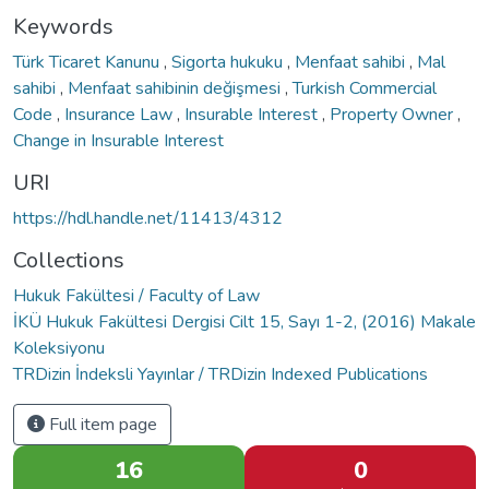
Keywords
Türk Ticaret Kanunu
,
Sigorta hukuku
,
Menfaat sahibi
,
Mal
sahibi
,
Menfaat sahibinin değişmesi
,
Turkish Commercial
Code
,
Insurance Law
,
Insurable Interest
,
Property Owner
,
Change in Insurable Interest
URI
https://hdl.handle.net/11413/4312
Collections
Hukuk Fakültesi / Faculty of Law
İKÜ Hukuk Fakültesi Dergisi Cilt 15, Sayı 1-2, (2016) Makale
Koleksiyonu
TRDizin İndeksli Yayınlar / TRDizin Indexed Publications
Full item page
16
0