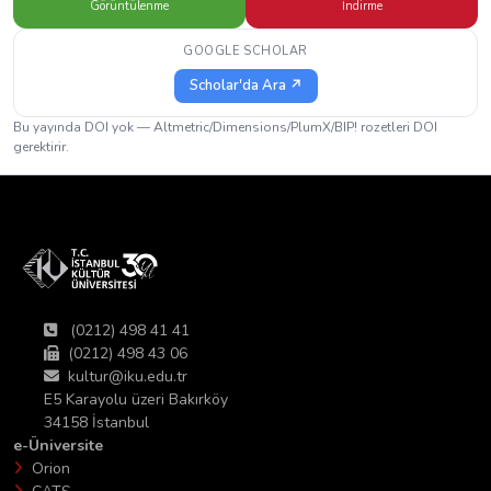
Görüntülenme
İndirme
GOOGLE SCHOLAR
Scholar'da Ara ↗
Bu yayında DOI yok — Altmetric/Dimensions/PlumX/BIP! rozetleri DOI
gerektirir.
(0212) 498 41 41
(0212) 498 43 06
kultur@iku.edu.tr
E5 Karayolu üzeri Bakırköy
34158 İstanbul
e-Üniversite
Orion