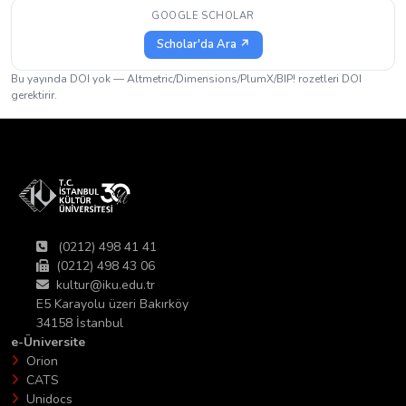
GOOGLE SCHOLAR
Scholar'da Ara ↗
Bu yayında DOI yok — Altmetric/Dimensions/PlumX/BIP! rozetleri DOI
gerektirir.
(0212) 498 41 41
(0212) 498 43 06
kultur@iku.edu.tr
E5 Karayolu üzeri Bakırköy
34158 İstanbul
e-Üniversite
Orion
CATS
Unidocs