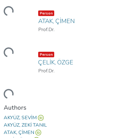
ding...
Item type:
,
Person
ATAK, ÇİMEN
Prof.Dr.
ding...
Item type:
,
Person
ÇELİK, ÖZGE
Prof.Dr.
ding...
Authors
AKYÜZ, SEVİM
AKYÜZ, ZEKİ TANIL
ATAK, ÇİMEN