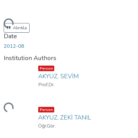
ding...
Alıntıla
Date
2012-08
Institution Authors
Item type:
,
Person
AKYÜZ, SEVİM
Prof.Dr.
ding...
Item type:
,
Person
AKYÜZ, ZEKİ TANIL
Öğr.Gör.