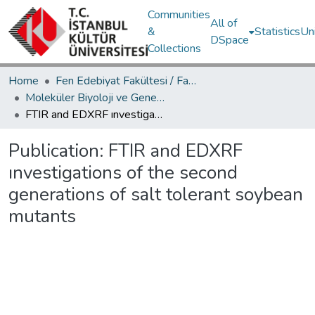
Communities
All of
&
Statistics
Un
DSpace
Collections
Home
Fen Edebiyat Fakültesi / Faculty of Letters and Sciences
Moleküler Biyoloji ve Genetik Bölümü / Department of Molecular Biology and Genetics
FTIR and EDXRF ınvestigations of the second generations of salt tolerant soybean mutants
Publication:
FTIR and EDXRF
ınvestigations of the second
generations of salt tolerant soybean
mutants