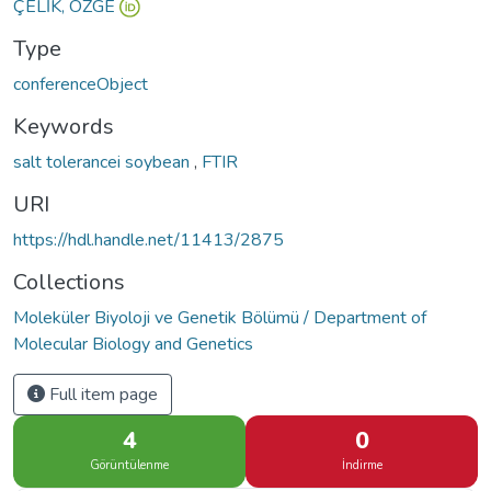
ÇELİK, ÖZGE
Type
conferenceObject
Keywords
salt tolerancei soybean
,
FTIR
URI
https://hdl.handle.net/11413/2875
Collections
Moleküler Biyoloji ve Genetik Bölümü / Department of
Molecular Biology and Genetics
Full item page
4
0
Görüntülenme
İndirme