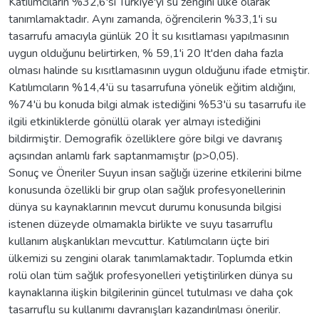
Katılımcıların %32,6'sı Türkiye'yi su zengini ülke olarak
tanımlamaktadır. Aynı zamanda, öğrencilerin %33,1'i su
tasarrufu amacıyla günlük 20 İt su kısıtlaması yapılmasının
uygun olduğunu belirtirken, % 59,1'i 20 It'den daha fazla
olması halinde su kısıtlamasının uygun olduğunu ifade etmiştir.
Katılımcıların %14,4'ü su tasarrufuna yönelik eğitim aldığını,
%74'ü bu konuda bilgi almak istediğini %53'ü su tasarrufu ile
ilgili etkinliklerde gönüllü olarak yer almayı istediğini
bildirmiştir. Demografik özelliklere göre bilgi ve davranış
açısından anlamlı fark saptanmamıştır (p>0,05).
Sonuç ve Öneriler Suyun insan sağlığı üzerine etkilerini bilme
konusunda özellikli bir grup olan sağlık profesyonellerinin
dünya su kaynaklarının mevcut durumu konusunda bilgisi
istenen düzeyde olmamakla birlikte ve suyu tasarruflu
kullanım alışkanlıkları mevcuttur. Katılımcıların üçte biri
ülkemizi su zengini olarak tanımlamaktadır. Toplumda etkin
rolü olan tüm sağlık profesyonelleri yetiştirilirken dünya su
kaynaklarına ilişkin bilgilerinin güncel tutulması ve daha çok
tasarruflu su kullanımı davranışları kazandırılması önerilir.