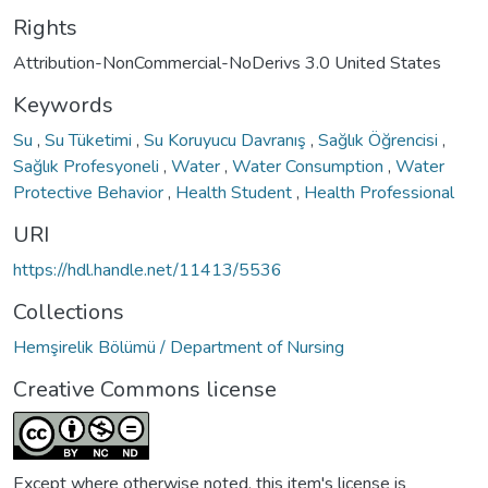
Rights
Attribution-NonCommercial-NoDerivs 3.0 United States
Keywords
Su
,
Su Tüketimi
,
Su Koruyucu Davranış
,
Sağlık Öğrencisi
,
Sağlık Profesyoneli
,
Water
,
Water Consumption
,
Water
Protective Behavior
,
Health Student
,
Health Professional
URI
https://hdl.handle.net/11413/5536
Collections
Hemşirelik Bölümü / Department of Nursing
Creative Commons license
Except where otherwise noted, this item's license is