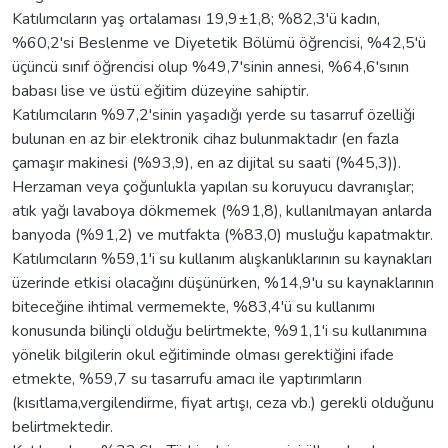
Katılımcıların yaş ortalaması 19,9±1,8; %82,3'ü kadın,
%60,2'si Beslenme ve Diyetetik Bölümü öğrencisi, %42,5'ü
üçüncü sınıf öğrencisi olup %49,7'sinin annesi, %64,6'sının
babası lise ve üstü eğitim düzeyine sahiptir.
Katılımcıların %97,2'sinin yaşadığı yerde su tasarruf özelliği
bulunan en az bir elektronik cihaz bulunmaktadır (en fazla
çamaşır makinesi (%93,9), en az dijital su saati (%45,3)).
Herzaman veya çoğunlukla yapılan su koruyucu davranışlar;
atık yağı lavaboya dökmemek (%91,8), kullanılmayan anlarda
banyoda (%91,2) ve mutfakta (%83,0) musluğu kapatmaktır.
Katılımcıların %59,1'i su kullanım alışkanlıklarının su kaynakları
üzerinde etkisi olacağını düşünürken, %14,9'u su kaynaklarının
biteceğine ihtimal vermemekte, %83,4'ü su kullanımı
konusunda bilinçli olduğu belirtmekte, %91,1'i su kullanımına
yönelik bilgilerin okul eğitiminde olması gerektiğini ifade
etmekte, %59,7 su tasarrufu amacı ile yaptırımların
(kısıtlama,vergilendirme, fiyat artışı, ceza vb.) gerekli olduğunu
belirtmektedir.