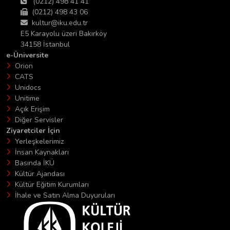
(0212) 498 41 41
(0212) 498 43 06
kultur@iku.edu.tr
E5 Karayolu üzeri Bakırköy
34158 İstanbul
e-Üniversite
Orion
CATS
Unidocs
Unitime
Açık Erişim
Diğer Servisler
Ziyaretciler İçin
Yerleşkelerimiz
İnsan Kaynakları
Basında İKÜ
Kültür Ajandası
Kültür Eğitim Kurumları
İhale ve Satın Alma Duyuruları