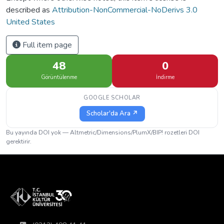
described as
Attribution-NonCommercial-NoDerivs 3.0
United States
Full item page
48
0
Görüntülenme
İndirme
GOOGLE SCHOLAR
Scholar'da Ara ↗
Bu yayında DOI yok — Altmetric/Dimensions/PlumX/BIP! rozetleri DOI
gerektirir.