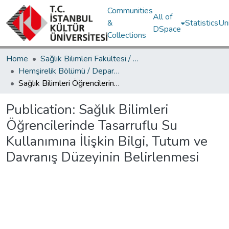
Communities
All of
&
Statistics
Un
DSpace
Collections
Home
Sağlık Bilimleri Fakültesi / Faculty of Health Sciences
Hemşirelik Bölümü / Department of Nursing
Sağlık Bilimleri Öğrencilerinde Tasarruflu Su Kullanımına İlişkin Bilgi, Tutum ve Davranış Düzeyinin Belirlenmesi
Publication:
Sağlık Bilimleri
Öğrencilerinde Tasarruflu Su
Kullanımına İlişkin Bilgi, Tutum ve
Davranış Düzeyinin Belirlenmesi