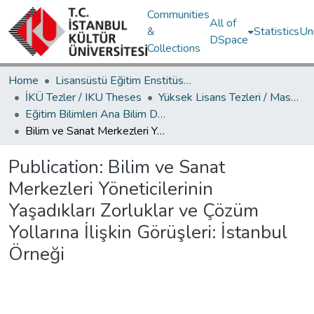
Communities
All of
&
Statistics
Un
DSpace
Collections
Home
Lisansüstü Eğitim Enstitüsü / Postgraduate Education Institute
İKÜ Tezler / IKU Theses
Yüksek Lisans Tezleri / Master's Theses
Eğitim Bilimleri Ana Bilim Dalı / Department of Educational Sciences
Bilim ve Sanat Merkezleri Yöneticilerinin Yaşadıkları Zorluklar ve Çözüm Yollarına İlişkin Görüşleri: İstanbul Örneği
Publication:
Bilim ve Sanat
Merkezleri Yöneticilerinin
Yaşadıkları Zorluklar ve Çözüm
Yollarına İlişkin Görüşleri: İstanbul
Örneği