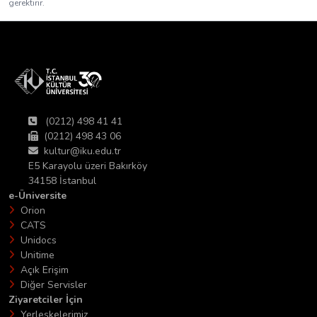
gerektirir.
(0212) 498 41 41
(0212) 498 43 06
kultur@iku.edu.tr
E5 Karayolu üzeri Bakırköy
34158 İstanbul
e-Üniversite
Orion
CATS
Unidocs
Unitime
Açık Erişim
Diğer Servisler
Ziyaretciler İçin
Yerleşkelerimiz