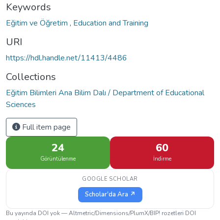
Keywords
Eğitim ve Öğretim
,
Education and Training
URI
https://hdl.handle.net/11413/4486
Collections
Eğitim Bilimleri Ana Bilim Dalı / Department of Educational
Sciences
Full item page
24
60
Görüntülenme
İndirme
GOOGLE SCHOLAR
Scholar'da Ara ↗
Bu yayında DOI yok — Altmetric/Dimensions/PlumX/BIP! rozetleri DOI