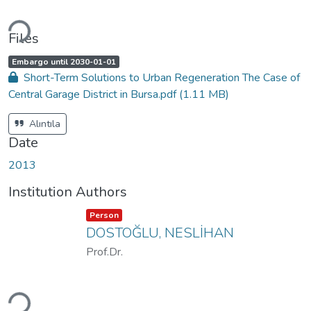
Loading...
Files
A
,
Embargo until 2030-01-01
c
Short-Term Solutions to Urban Regeneration The Case of
c
e
Central Garage District in Bursa.pdf
(1.11 MB)
s
s
s
t
Alıntıla
a
t
Date
u
s
:
2013
Institution Authors
Item type:
,
Person
DOSTOĞLU, NESLİHAN
Prof.Dr.
Loading...