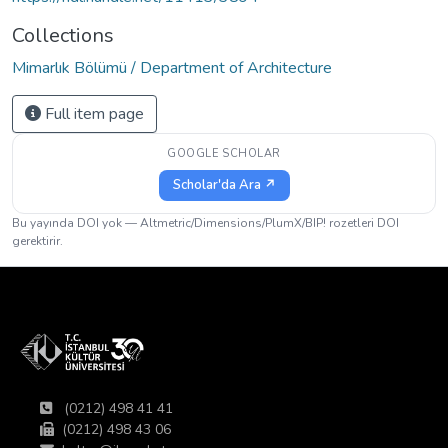
Collections
Mimarlık Bölümü / Department of Architecture
Full item page
GOOGLE SCHOLAR
Scholar'da Ara ↗
Bu yayında DOI yok — Altmetric/Dimensions/PlumX/BIP! rozetleri DOI
gerektirir.
(0212) 498 41 41
(0212) 498 43 06