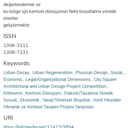
değerlendirmek ve
bu bölge için kentsel dönüşümün farklı boyutlarına yönelik
öneriler
geliştirmektir.
ISSN
1306-3111
1308-7231
Keywords
Urban Decay
,
Urban Regeneration
,
Physical-Design
,
Social
,
Economic
,
Legal/Organizational Dimensions
,
City Square
Architectural and Urban Design Project Competition
,
Köhneme
,
Kentsel Dönüşüm
,
Fiziksel/Tasarıma Yönelik
Sosyal
,
Ekonomik
,
Yasal/Yönetsel Boyutlar
,
Kent Meydanı
Mimarlık ve Kentsel Tasarım Projesi Yarışması
URI
https://hdl.handle.net/11413/3894