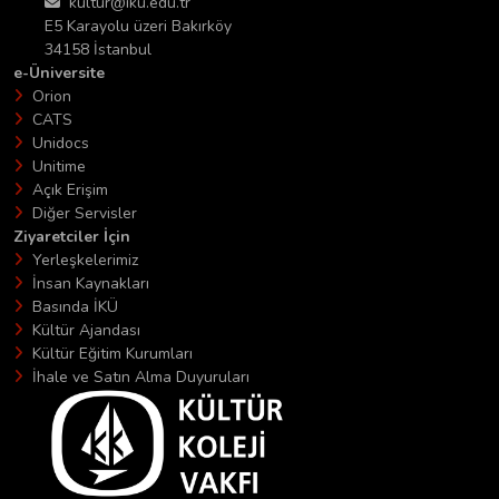
kultur@iku.edu.tr
E5 Karayolu üzeri Bakırköy
34158 İstanbul
e-Üniversite
Orion
CATS
Unidocs
Unitime
Açık Erişim
Diğer Servisler
Ziyaretciler İçin
Yerleşkelerimiz
İnsan Kaynakları
Basında İKÜ
Kültür Ajandası
Kültür Eğitim Kurumları
İhale ve Satın Alma Duyuruları