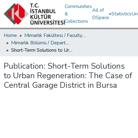
Communities
All of
&
Statistics
Un
DSpace
Collections
Home
Mimarlık Fakültesi / Faculty of Architecture
Mimarlık Bölümü / Department of Architecture
Short-Term Solutions to Urban Regeneration: The Case of Central Garage District in Bursa
Publication:
Short-Term Solutions
to Urban Regeneration: The Case of
Central Garage District in Bursa