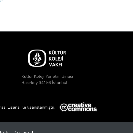
Kültür Koleji Yönetim Binası
Bakırköy 34156 İstanbul
ı Lisansı ile lisanslanmıştır.
back
Dashboard