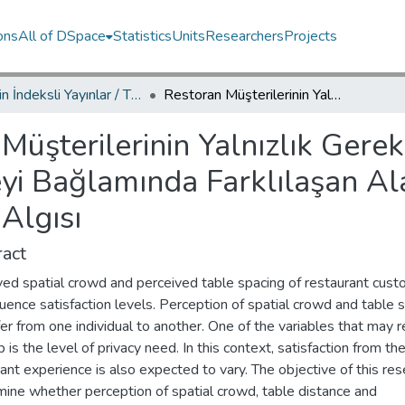
ons
All of DSpace
Statistics
Units
Researchers
Projects
TRDizin İndeksli Yayınlar / TRDizin Indexed Publications
Restoran Müşterilerinin Yalnızlık Gereksinimi ve Kalabalığı Tolere Edebilme Düzeyi Bağlamında Farklılaşan Alansal Kalabalık ve Masalar Arası Boşluk Algısı
Müşterilerinin Yalnızlık Gerek
yi Bağlamında Farklılaşan Al
Algısı
act
ved spatial crowd and perceived table spacing of restaurant cus
luence satisfaction levels. Perception of spatial crowd and table 
fer from one individual to another. One of the variables that may re
p is the level of privacy need. In this context, satisfaction from th
ant experience is also expected to vary. The objective of this res
mine whether perception of spatial crowd, table distance and