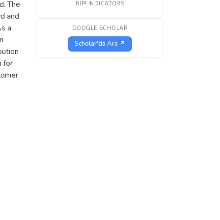
ed. The
BIP! INDICATORS
wd and
As a
GOOGLE SCHOLAR
in
Scholar'da Ara ↗
bution
 for
stomer