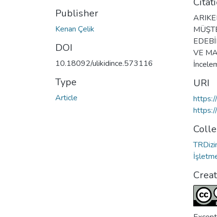
Citat
Publisher
ARIKE
Kenan Çelik
MÜŞTE
EDEBİ
DOI
VE MAS
10.18092/ulikidince.573116
İncele
Type
URI
Article
https:
https:
Colle
TRDizin
İşletm
Crea
Except