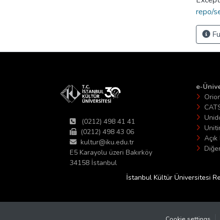
repo/s
Fu
e-Ünive
Orio
CAT
Unid
(0212) 498 41 41
Unit
(0212) 498 43 06
Açık 
kultur@iku.edu.tr
Diğer
E5 Karayolu üzeri Bakırköy
34158 İstanbul
İstanbul Kültür Üniversitesi R
Cookie settings