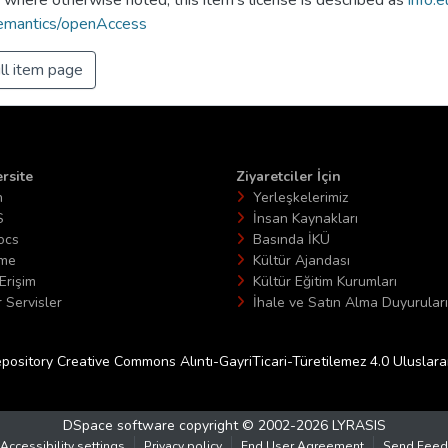
emantics/openAccess
ll item page
rsite
Ziyaretciler İçin
n
Yerleşkelerimiz
S
İnsan Kaynakları
ocs
Basında İKÜ
ime
Kültür Ajandası
Erişim
Kültür Eğitim Kurumları
 Servisler
İhale ve Satın Alma Duyuruları
epository Creative Commons Alıntı-GayriTicari-Türetilemez 4.0 Uluslararas
DSpace software
copyright © 2002-2026
LYRASIS
Accessibility settings
Privacy policy
End User Agreement
Send Feed