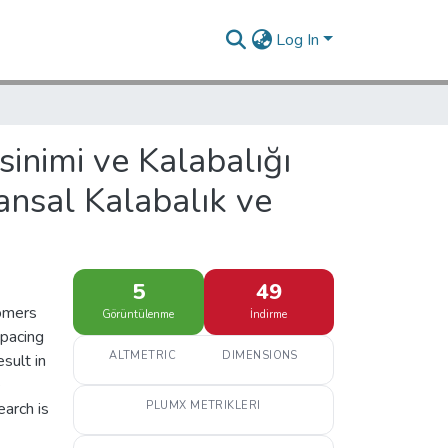
Log In
sinimi ve Kalabalığı
ansal Kalabalık ve
5
49
tomers
Görüntülenme
İndirme
spacing
ALTMETRIC
DIMENSIONS
sult in
e
earch is
PLUMX METRIKLERI