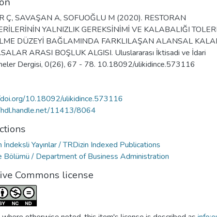
ion
R Ç, SAVAŞAN A, SOFUOĞLU M (2020). RESTORAN
RİLERİNİN YALNIZLIK GEREKSİNİMİ VE KALABALIĞI TOLER
LME DÜZEYİ BAĞLAMINDA FARKLILAŞAN ALANSAL KALA
ALAR ARASI BOŞLUK ALGISI. Uluslararası İktisadi ve İdari
meler Dergisi, 0(26), 67 - 78. 10.18092/ulikidince.573116
//doi.org/10.18092/ulikidince.573116
//hdl.handle.net/11413/8064
ctions
 İndeksli Yayınlar / TRDizin Indexed Publications
e Bölümü / Department of Business Administration
tive Commons license
 where otherwise noted, this item's license is described as
info:e