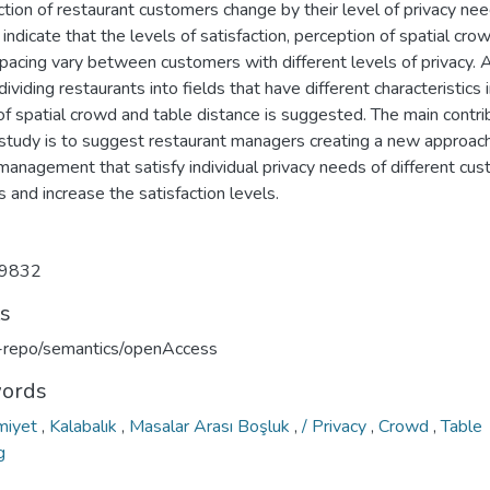
ction of restaurant customers change by their level of privacy ne
 indicate that the levels of satisfaction, perception of spatial cro
pacing vary between customers with different levels of privacy. 
 dividing restaurants into fields that have different characteristics 
f spatial crowd and table distance is suggested. The main contri
 study is to suggest restaurant managers creating a new approach
management that satisfy individual privacy needs of different cu
s and increase the satisfaction levels.
9832
ts
u-repo/semantics/openAccess
ords
miyet
,
Kalabalık
,
Masalar Arası Boşluk
,
/ Privacy
,
Crowd
,
Table
g