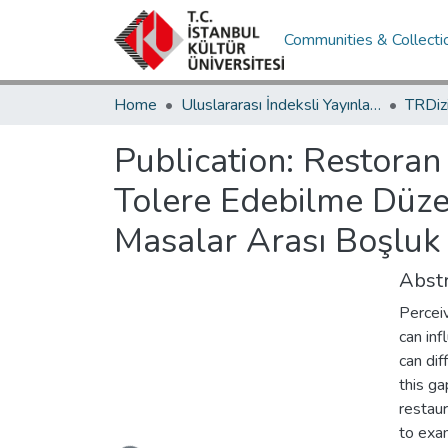
Communities & Collecti
Home
Uluslararası İndeksli Yayınlar / International Indexed Publications
Publication:
Restoran 
Tolere Edebilme Düze
Masalar Arası Boşluk 
Abstr
Percei
can inf
can dif
this ga
restaur
Loading...
to exa