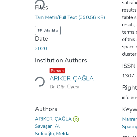
satisfa
Files
results
Tam Metin/Full Text
(390.58 KB)
table s
result,
Alıntıla
terms o
Date
of this
space 
2020
cluster
Institution Authors
ISSN
Item type:
,
Loading...
Person
1307-
ARIKER, ÇAĞLA
Dr. Öğr. Üyesi
Righ
info:e
Authors
Keyw
ARIKER, ÇAĞLA
Mahre
Savaşan, Ali
Spacin
Sofuoğlu, Melda