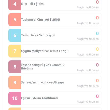
0
4
Nitelikli Eğitim
Araştırma Ürünleri
0
5
Toplumsal Cinsiyet Eşitliği
Araştırma Ürünleri
0
6
Temiz Su ve Sanitasyon
Araştırma Ürünleri
0
7
Uygun Maliyetli ve Temiz Enerji
Araştırma Ürünleri
0
İnsana Yakışır İş ve Ekonomik
8
Büyüme
Araştırma Ürünleri
0
9
Sanayi, Yenilikçilik ve Altyapı
Araştırma Ürünleri
0
10
Eşitsizliklerin Azaltılması
Araştırma Ürünleri