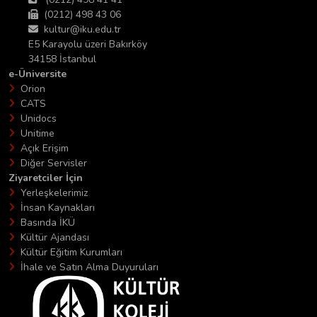
(0212) 498 43 06
kultur@iku.edu.tr
E5 Karayolu üzeri Bakırköy
34158 İstanbul
e-Üniversite
Orion
CATS
Unidocs
Unitime
Açık Erişim
Diğer Servisler
Ziyaretciler İçin
Yerleşkelerimiz
İnsan Kaynakları
Basında İKÜ
Kültür Ajandası
Kültür Eğitim Kurumları
İhale ve Satın Alma Duyuruları