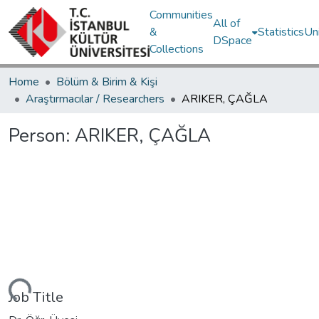
Communities
All of
&
Statistics
Un
DSpace
Collections
Home
Bölüm & Birim & Kişi
Araştırmacılar / Researchers
ARIKER, ÇAĞLA
Person:
ARIKER, ÇAĞLA
Loading...
Job Title