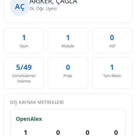
ARIKER, ÇAĞLA
AÇ
Dr. Öğr. Üyesi
1
1
0
Yayın
Makale
Atıf
5/49
0
1
Görüntüleme/
Proje
Tam Metin
İndirme
DIŞ KAYNAK METRIKLERI
OpenAlex
1
0
0
0