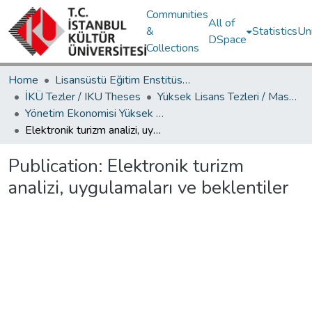
Communities
All of
&
Statistics
Un
DSpace
Collections
Home
Lisansüstü Eğitim Enstitüsü / Postgraduate Education Institute
İKÜ Tezler / IKU Theses
Yüksek Lisans Tezleri / Master's Theses
Yönetim Ekonomisi Yüksek Lisans Programı / Management Economics Master's Degree Program
Elektronik turizm analizi, uygulamaları ve beklentiler
Publication:
Elektronik turizm
analizi, uygulamaları ve beklentiler