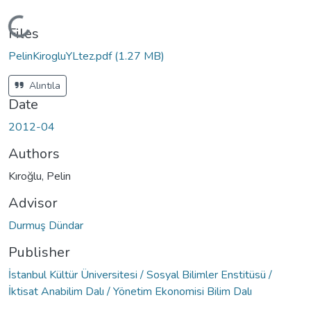
Loading...
Files
PelinKirogluYLtez.pdf
(1.27 MB)
Alıntıla
Date
2012-04
Authors
Kıroğlu, Pelin
Advisor
Durmuş Dündar
Publisher
İstanbul Kültür Üniversitesi / Sosyal Bilimler Enstitüsü /
İktisat Anabilim Dalı / Yönetim Ekonomisi Bilim Dalı