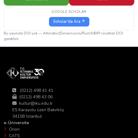
GOOGLE SCHOLAR
Scholar'da Ara ↗
Bu yayında DOI yok — Altmetric/Dimensions/PlumX/BIP! rozetleri DOI
gerektirir.
(0212) 498 41 41
(0212) 498 43 06
kultur@iku.edu.tr
E5 Karayolu üzeri Bakırköy
34158 İstanbul
e-Üniversite
Orion
CATS