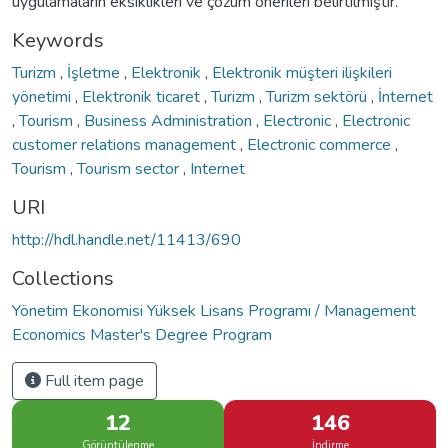
uygulamaların eksiklikleri ve çözüm önerileri belirtilmiştir.
Keywords
Turizm
,
İşletme
,
Elektronik
,
Elektronik müşteri ilişkileri
yönetimi
,
Elektronik ticaret
,
Turizm
,
Turizm sektörü
,
İnternet
,
Tourism
,
Business Administration
,
Electronic
,
Electronic
customer relations management
,
Electronic commerce
,
Tourism
,
Tourism sector
,
Internet
URI
http://hdl.handle.net/11413/690
Collections
Yönetim Ekonomisi Yüksek Lisans Programı / Management
Economics Master's Degree Program
Full item page
12
146
Görüntülenme
İndirme