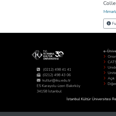
Colle
Mimarl
Fu
e-Ünive
Orio
CAT
Unid
(0212) 498 41 41
Unit
(0212) 498 43 06
Açık 
kultur@iku.edu.tr
Diğer
E5 Karayolu üzeri Bakırköy
34158 İstanbul
İstanbul Kültür Üniversitesi R