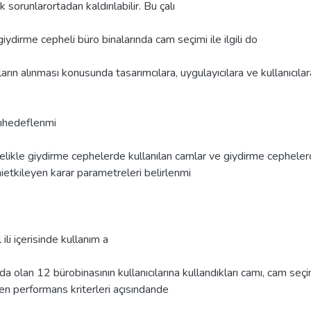
k sorunlarortadan kaldırılabilir. Bu çalı
iydirme cepheli büro binalarında cam seçimi ile ilgili do
ların alınması konusunda tasarımcılara, uygulayıcılara ve kullanıcılar
ıhedeflenmi
celikle giydirme cephelerde kullanılan camlar ve giydirme cephele
ietkileyen karar parametreleri belirlenmi
 ili içerisinde kullanım a
a olan 12 bürobinasının kullanıcılarına kullandıkları camı, cam seçi
en performans kriterleri açısındande