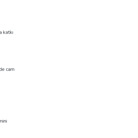
a katkı
rde cam
mini