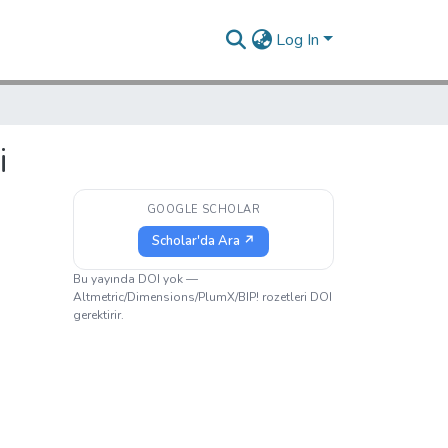
Log In
i
GOOGLE SCHOLAR
Scholar'da Ara ↗
Bu yayında DOI yok —
Altmetric/Dimensions/PlumX/BIP! rozetleri DOI
gerektirir.