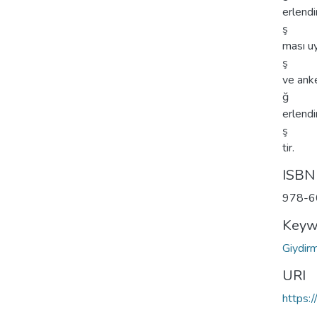
erlendi
ş
ması u
ş
ve anke
ğ
erlendi
ş
tir.
ISBN
978-6
Keyw
Giydir
URI
https: