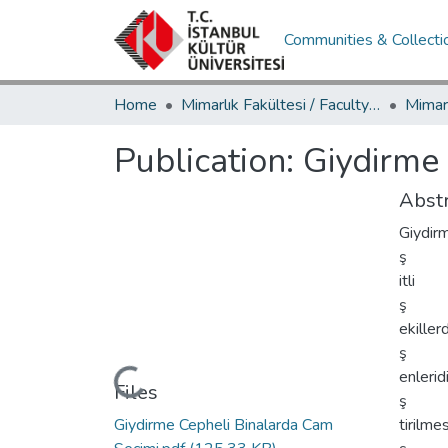
Communities & Collecti
Home
Mimarlık Fakültesi / Faculty of Architecture
Publication:
Giydirme
Abstr
Giydirm
ş
itli
ş
ekiller
ş
enlerid
Loading...
Files
ş
Giydirme Cepheli Binalarda Cam
tirilmes