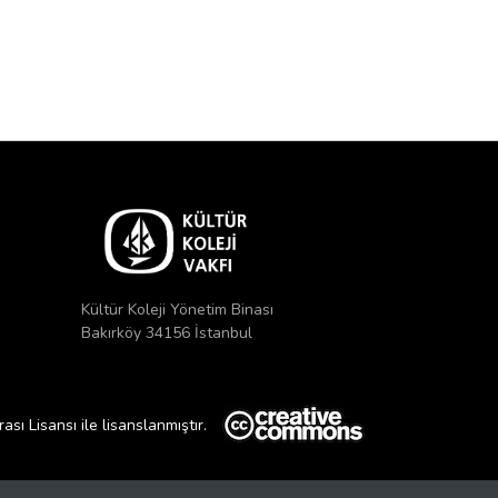
Kültür Koleji Yönetim Binası
Bakırköy 34156 İstanbul
ı Lisansı ile lisanslanmıştır.