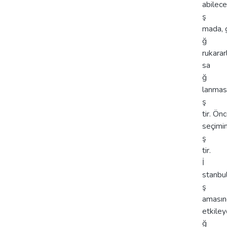
abilece
ş
mada, g
ğ
rukarar
sa
ğ
lanmas
ş
tir. Ön
seçimin
ş
tir.
İ
stanbul
ş
amasınd
etkiley
ğ