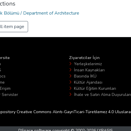
ctions
ık Bölümü / Department of Architecture
ll item page
rsite
Ziyaretciler İçin
n
Yerleşkelerimiz
S
İnsan Kaynakları
ocs
Basında İKÜ
ime
Kültür Ajandası
Erişim
Kültür Eğitim Kurumları
 Servisler
İhale ve Satın Alma Duyuruları
epository Creative Commons Alıntı-GayriTicari-Türetilemez 4.0 Uluslararas
DSpace software
copyright © 2002-2026
LYRASIS