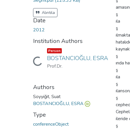
Seçimi.pdf
(125.33 KB)
ş
amasınd
Alıntıla
ş
Date
ıla
ş
2012
ılmakta
Institution Authors
hatalı
kaynak
Item type:
,
Person
ş
BOSTANCIOĞLU, ESRA
Loading...
ında ha
Prof.Dr.
ş
ıla
ş
Authors
ılansor
Soyyiğit, Suat
ş
BOSTANCIOĞLU, ESRA
cephede
Cephel
Type
ileride 
conferenceObject
ş