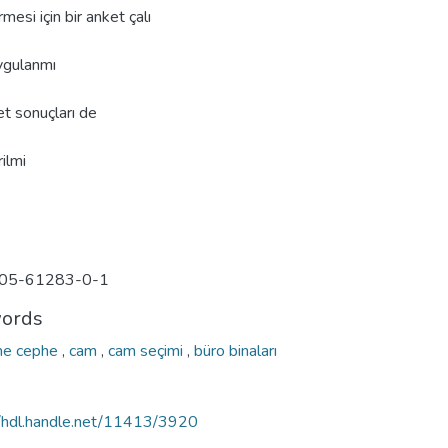
rmesi için bir anket çalı
ygulanmı
t sonuçları de
rilmi
05-61283-0-1
ords
me cephe
,
cam
,
cam seçimi
,
büro binaları
//hdl.handle.net/11413/3920