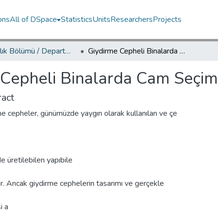
ons
All of DSpace
Statistics
Units
Researchers
Projects
Mimarlık Bölümü / Department of Architecture
Giydirme Cepheli Binalarda Cam Seçimi
 Cepheli Binalarda Cam Seçim
act
e cepheler, günümüzde yaygın olarak kullanılan ve çe
de üretilebilen yapıbile
ir. Ancak giydirme cephelerin tasarımı ve gerçekle
i a