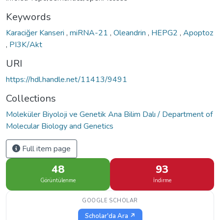
Keywords
Karaciğer Kanseri
,
miRNA-21
,
Oleandrin
,
HEPG2
,
Apoptoz
,
PI3K/Akt
URI
https://hdl.handle.net/11413/9491
Collections
Moleküler Biyoloji ve Genetik Ana Bilim Dalı / Department of
Molecular Biology and Genetics
Full item page
48
93
Görüntülenme
İndirme
GOOGLE SCHOLAR
Scholar'da Ara ↗