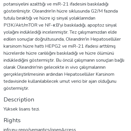
potansiyelini azalttığı ve miR-21 ifadesini baskıladığı
gösterilmiştir. Oleandrin'in hücre siklusunda G2/M fazında
tutulu bıraktığı ve hücre içi sinyal yolaklarından
PI3K/Akt/mTOR ve NF-κB'yi baskıladığı, apoptoz sinyal
yolağını indüklediği incelenmiştir. Tez çalışmamızdan elde
edilen sonuçlar doğrultusunda, Oleandrin'in Hepatosellüler
karsinom hücre hattı HEPG2 ve miR-21 ifadesi arttılmış
hücrelerde hücre canlılığını baskıladığı ve hücre ölümünü
indüklediğini göstermiştir. Bu öncül çalışmanın sonuçları bağlı
olarak Oleandrin'nin gelecekte in vivo çalışmalarının
gerçekleştirilmesinin ardından Hepatosellüler Karsinom
tedavisinde kullanılabilecek umut verici bir ajan olduğunu
göstermiştir.
Description
Yüksek lisans tezi.
Rights
info:eu-repo/semantics/openAccess