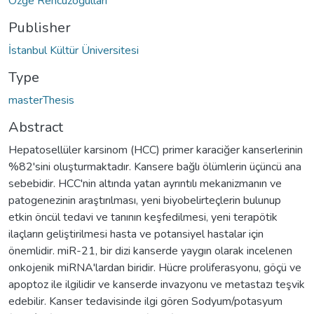
Özge Rencüzoğulları
Publisher
İstanbul Kültür Üniversitesi
Type
masterThesis
Abstract
Hepatosellüler karsinom (HCC) primer karaciğer kanserlerinin
%82'sini oluşturmaktadır. Kansere bağlı ölümlerin üçüncü ana
sebebidir. HCC'nin altında yatan ayrıntılı mekanizmanın ve
patogenezinin araştırılması, yeni biyobelirteçlerin bulunup
etkin öncül tedavi ve tanının keşfedilmesi, yeni terapötik
ilaçların geliştirilmesi hasta ve potansiyel hastalar için
önemlidir. miR-21, bir dizi kanserde yaygın olarak incelenen
onkojenik miRNA'lardan biridir. Hücre proliferasyonu, göçü ve
apoptoz ile ilgilidir ve kanserde invazyonu ve metastazı teşvik
edebilir. Kanser tedavisinde ilgi gören Sodyum/potasyum