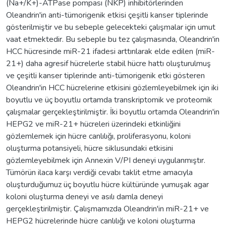
(Na+/K+)-ATPase pompası (NKP) inhibitörlerinden
Oleandrin'in anti-tümorigenik etkisi çeşitli kanser tiplerinde
gösterilmiştir ve bu sebeple gelecekteki çalışmalar için umut
vaat etmektedir. Bu sebeple bu tez çalışmasında, Oleandrin'in
HCC hücresinde miR-21 ifadesi arttırılarak elde edilen (miR-
21+) daha agresif hücrelerle stabil hücre hattı oluşturulmuş
ve çeşitli kanser tiplerinde anti-tümorigenik etki gösteren
Oleandrin'in HCC hücrelerine etkisini gözlemleyebilmek için iki
boyutlu ve üç boyutlu ortamda transkriptomik ve proteomik
çalışmalar gerçekleştirilmiştir. İki boyutlu ortamda Oleandrin'in
HEPG2 ve miR-21+ hücreleri üzerindeki etkinliğini
gözlemlemek için hücre canlılığı, proliferasyonu, koloni
oluşturma potansiyeli, hücre siklusundaki etkisini
gözlemleyebilmek için Annexin V/PI deneyi uygulanmıştır.
Tümörün ilaca karşı verdiği cevabı taklit etme amacıyla
oluşturduğumuz üç boyutlu hücre kültüründe yumuşak agar
koloni oluşturma deneyi ve asılı damla deneyi
gerçekleştirilmiştir. Çalışmamızda Oleandrin'in miR-21+ ve
HEPG2 hücrelerinde hücre canlılığı ve koloni oluşturma