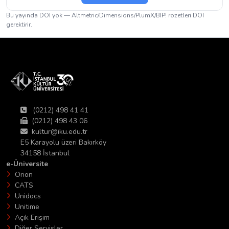
Bu yayında DOI yok — Altmetric/Dimensions/PlumX/BIP! rozetleri DOI
gerektirir.
(0212) 498 41 41
(0212) 498 43 06
kultur@iku.edu.tr
E5 Karayolu üzeri Bakırköy
34158 İstanbul
e-Üniversite
Orion
CATS
Unidocs
Unitime
Açık Erişim
Diğer Servisler