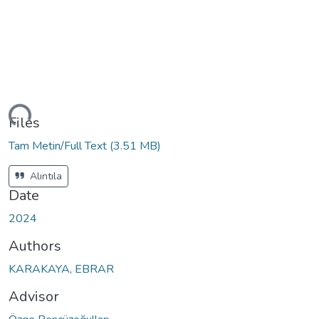
ding...
Files
Tam Metin/Full Text
(3.51 MB)
Alıntıla
Date
2024
Authors
KARAKAYA, EBRAR
Advisor