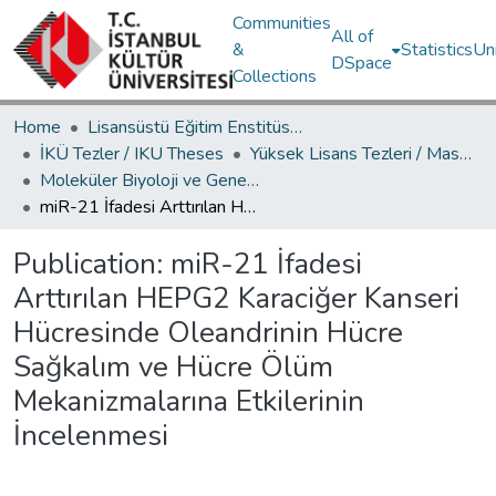
Communities
All of
&
Statistics
Un
DSpace
Collections
Home
Lisansüstü Eğitim Enstitüsü / Postgraduate Education Institute
İKÜ Tezler / IKU Theses
Yüksek Lisans Tezleri / Master's Theses
Moleküler Biyoloji ve Genetik Ana Bilim Dalı / Department of Molecular Biology and Genetics
miR-21 İfadesi Arttırılan HEPG2 Karaciğer Kanseri Hücresinde Oleandrinin Hücre Sağkalım ve Hücre Ölüm Mekanizmalarına Etkilerinin İncelenmesi
Publication:
miR-21 İfadesi
Arttırılan HEPG2 Karaciğer Kanseri
Hücresinde Oleandrinin Hücre
Sağkalım ve Hücre Ölüm
Mekanizmalarına Etkilerinin
İncelenmesi