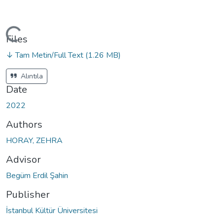
ading...
Files
↓ Tam Metin/Full Text
(1.26 MB)
Alıntıla
Date
2022
Authors
HORAY, ZEHRA
Advisor
Begüm Erdil Şahin
Publisher
İstanbul Kültür Üniversitesi