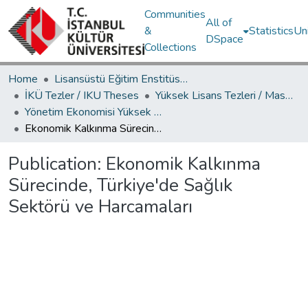
Communities
All of
&
Statistics
Un
DSpace
Collections
Home
Lisansüstü Eğitim Enstitüsü / Postgraduate Education Institute
İKÜ Tezler / IKU Theses
Yüksek Lisans Tezleri / Master's Theses
Yönetim Ekonomisi Yüksek Lisans Programı / Management Economics Master's Degree Program
Ekonomik Kalkınma Sürecinde, Türkiye'de Sağlık Sektörü ve Harcamaları
Publication:
Ekonomik Kalkınma
Sürecinde, Türkiye'de Sağlık
Sektörü ve Harcamaları