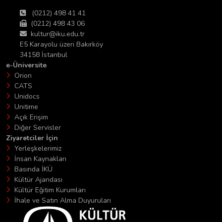
(0212) 498 41 41
(0212) 498 43 06
kultur@iku.edu.tr
E5 Karayolu üzeri Bakırköy
34158 İstanbul
e-Üniversite
Orion
CATS
Unidocs
Unitime
Açık Erişim
Diğer Servisler
Ziyaretciler İçin
Yerleşkelerimiz
İnsan Kaynakları
Basında İKÜ
Kültür Ajandası
Kültür Eğitim Kurumları
İhale ve Satın Alma Duyuruları