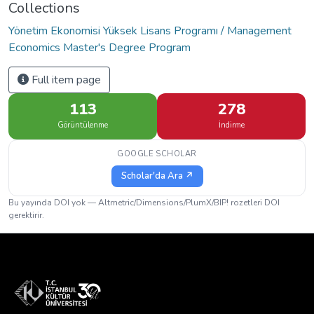
Collections
Yönetim Ekonomisi Yüksek Lisans Programı / Management
Economics Master's Degree Program
Full item page
113
278
Görüntülenme
İndirme
GOOGLE SCHOLAR
Scholar'da Ara ↗
Bu yayında DOI yok — Altmetric/Dimensions/PlumX/BIP! rozetleri DOI
gerektirir.